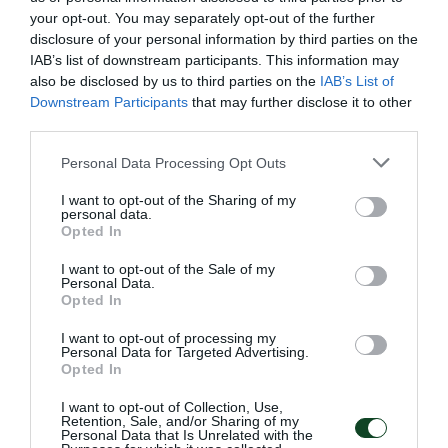
Παναθηναϊκού στη Λεωφόρο ανοίγει τις πόρτες της για
your opt-out. You may separately opt-out of the further
ακόμα μια επιτυχημένη μπασκετική χρονιά!
disclosure of your personal information by third parties on the
IAB’s list of downstream participants. This information may
23.07.2026
ΑΚΑΔΗΜΙΑ ΚΑΛΑΘΟΣΦΑΙΡΙΣΗΣ
also be disclosed by us to third parties on the
IAB’s List of
Downstream Participants
that may further disclose it to other
third parties.
Please note that this website/app uses one or more Google
Personal Data Processing Opt Outs
services and may gather and store information including but
not limited to your visit or usage behaviour. You may click to
I want to opt-out of the Sharing of my
personal data.
grant or deny consent to Google and its third-party tags to
Opted In
use your data for below specified purposes in below Google
consent section.
I want to opt-out of the Sale of my
Personal Data.
Opted In
I want to opt-out of processing my
Personal Data for Targeted Advertising.
Opted In
Δύο στα δύο η Εθνική Νέων
I want to opt-out of Collection, Use,
γυναικών
Retention, Sale, and/or Sharing of my
Personal Data that Is Unrelated with the
Η Εθνική ομάδα μπάσκετ Νέων γυναικών πανηγύρισε τη