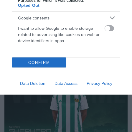
Purposes for which it was collected.
δεύτερη νίκη στο ευρωπαϊκό πρωτάθλημα δεύτερης
Opted Out
κατηγορίας.
Google consents
05.07.2026
ΑΚΑΔΗΜΙΑ ΚΑΛΑΘΟΣΦΑΙΡΙΣΗΣ
I want to allow Google to enable storage
related to advertising like cookies on web or
device identifiers in apps.
ΤΕΛΕΥΤΑΙΑ ΝΕΑ
CONFIRM
Data Deletion
Data Access
Privacy Policy