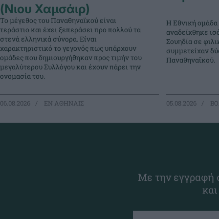
(Νιου Χαμσάιρ)
Το μέγεθος του Παναθηναϊκού είναι
Η Εθνική ομάδα
τεράστιο και έχει ξεπεράσει προ πολλού τα
αναδείχθηκε ισό
στενά ελληνικά σύνορα. Είναι
Σουηδία σε φιλ
χαρακτηριστικό το γεγονός πως υπάρχουν
συμμετείχαν δύο
ομάδες που δημιουργήθηκαν προς τιμήν του
Παναθηναϊκού.
μεγαλύτερου Συλλόγου και έχουν πάρει την
ονομασία του.
06.08.2026
EΝ ΑΘΗΝΑΙΣ
05.08.2026
ΒΟ
Με την εγγραφή σ
και