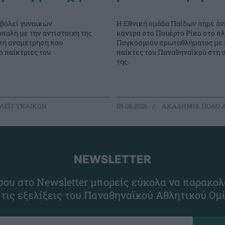
 βόλεϊ γυναικών
Η Εθνική ομάδα Παίδων πήρε άν
παλη με την αντίστοιχη της
κόντρα στο Πουέρτο Ρίκο στο πλ
ική αναμέτρηση που
Παγκόσμιου πρωταθλήματος με 
 παίκτριες του
παίκτες του Παναθηναϊκού στη 
της.
ΛΕΪ ΓΥΝΑΙΚΩΝ
05.08.2026
ΑΚΑΔΗΜΙΑ ΠΟΛΟ 
NEWSLETTER
ου στο Newsletter μπορείς εύκολα να παρακολ
 τις εξελίξεις του Παναθηναϊκού Αθλητικού Ομ