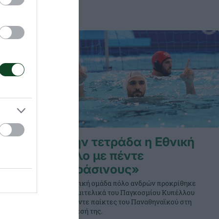
ικό με 7
Στην τετράδα η Εθνική
πόλο με πέντε
«πράσινους»
 κεντρικό
λο και οι
Η Εθνική ομάδα πόλο ανδρών προκρίθηκε
όλευκη»
στα ημιτελικά του Παγκοσμίου Κυπέλλου
ύλλογος
με πέντε παίκτες του Παναθηναϊκού στη
 του
σύνθεσή της.
τος.