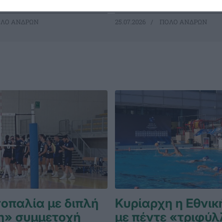
ΛΟ ΑΝΔΡΩΝ
25.07.2026
ΠΟΛΟ ΑΝΔΡΩΝ
σοπαλία με διπλή
Κυρίαρχη η Εθνικ
η» συμμετοχή
με πέντε «τριφύλ