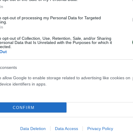
In
to opt-out of processing my Personal Data for Targeted
ing.
In
o opt-out of Collection, Use, Retention, Sale, and/or Sharing
ersonal Data that Is Unrelated with the Purposes for which it
lected.
Out
consents
o allow Google to enable storage related to advertising like cookies on
evice identifiers in apps.
ια Ελλάδα με
Η Εθνική στον τελ
 χρώμα
«πράσινα» γκολ!
Ο Παναθηναϊκός αποτελεί πλέον
Α.Ο. συγχαίρει την Ελλάδα
αιμοδότη της Εθνικής και στο πό
CONFIRM
ση της κορυφής του κόσμου
«πράσινοι» οδήγησαν τη «γαλαν
 πλατιά και την υπογραφή
στον τελικό, δείχνοντας ότι ο Σ
αποτελεί το παρόν και το μέλλον
Data Deletion
Data Access
Privacy Policy
αντιπροσωπευτικού συγκροτήμα