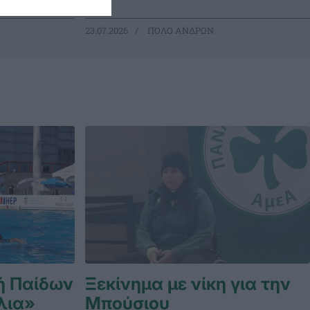
23.07.2026
ΠΟΛΟ ΑΝΔΡΩΝ
ή Παίδων
Ξεκίνημα με νίκη για την
λια»
Μπούσιου