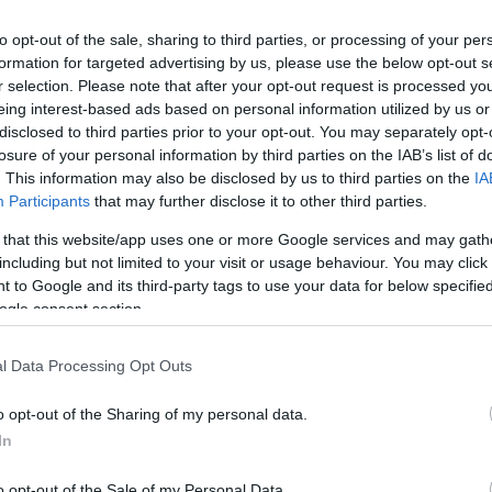
οικοδέσποινα Pays D’Aix Natation. Οι αγώνες ολο
to opt-out of the sale, sharing to third parties, or processing of your per
29/9, 10:30) με αντίπαλο τη Jug Dubrovnik. Όλοι 
formation for targeted advertising by us, please use the below opt-out s
r selection. Please note that after your opt-out request is processed y
 στο
https://euroaquaticstv.com/
.
eing interest-based ads based on personal information utilized by us or
disclosed to third parties prior to your opt-out. You may separately opt-
 0-3, 1-4, 2-3, 1-1.
losure of your personal information by third parties on the IAB’s list of
. This information may also be disclosed by us to third parties on the
IA
Participants
that may further disclose it to other third parties.
 (Μάζης): Ριστίσεβιτς, Πορτοκάλης, Παπανικολάο
λβέρτης 2, Νικολαϊδης, Κουρούβανης , Σγουρίδης
 that this website/app uses one or more Google services and may gath
including but not limited to your visit or usage behaviour. You may click 
, Παπασηφάκης 2, Αγκόρτσας 1, Ράσοβιτς, Ασβέστ
 to Google and its third-party tags to use your data for below specifi
ogle consent section.
στρανγκέλο)
:
Μπραγκαντίνι 1, Λουόνγκο 2, Ουρμπι
l Data Processing Opt Outs
o opt-out of the Sharing of my personal data.
In
o opt-out of the Sale of my Personal Data.