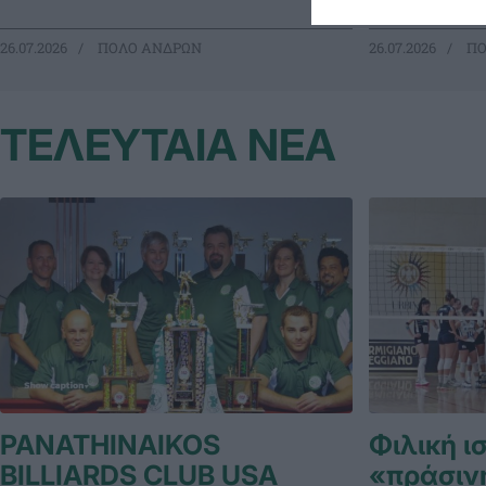
26.07.2026
ΠΟΛΟ ΑΝΔΡΩΝ
26.07.2026
ΠΟ
ΤΕΛΕΥΤΑΙΑ ΝΕΑ
PANATHINAIKOS
Φιλική ι
BILLIARDS CLUB USA
«πράσιν