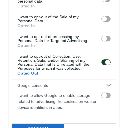
personal data.
grant or deny consent to Google and its third-party tags to
Opted In
use your data for below specified purposes in below Google
consent section.
I want to opt-out of the Sale of my
Personal Data.
Opted In
I want to opt-out of processing my
Personal Data for Targeted Advertising.
Opted In
I want to opt-out of Collection, Use,
Retention, Sale, and/or Sharing of my
Personal Data that Is Unrelated with the
Purposes for which it was collected.
Opted Out
Μεγάλη νίκη κόντρα στην Τσεχία
για την Εθνική Νέων γυναικών
Google consents
Η Εθνική ομάδα μπάσκετ γυναικών νίκησε την Τσεχία και
I want to allow Google to enable storage
είναι κοντά στην πρόκριση στα ημιτελικά του ευρωπαϊκού
related to advertising like cookies on web or
πρωταθλήματος Β' κατηγορίας.
device identifiers in apps.
08.07.2026
ΜΠΑΣΚΕΤ ΓΥΝΑΙΚΩΝ