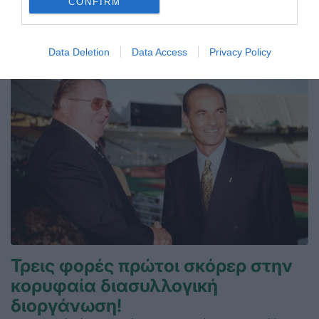
CONFIRM
ΤΕΛΕΥΤΑΙΑ ΝΕΑ
Data Deletion
Data Access
Privacy Policy
Τρεις φορές πρώτοι σκόρερ στην
κορυφαία διασυλλογική
διοργάνωση!