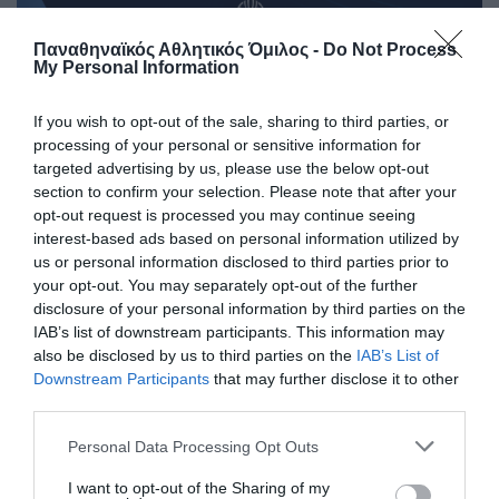
Παναθηναϊκός Αθλητικός Όμιλος -
Do Not Process
My Personal Information
If you wish to opt-out of the sale, sharing to third parties, or
processing of your personal or sensitive information for
targeted advertising by us, please use the below opt-out
section to confirm your selection. Please note that after your
opt-out request is processed you may continue seeing
interest-based ads based on personal information utilized by
us or personal information disclosed to third parties prior to
your opt-out. You may separately opt-out of the further
Η κλήρωση της EuroLeague
disclosure of your personal information by third parties on the
IAB’s list of downstream participants. This information may
Women
also be disclosed by us to third parties on the
IAB’s List of
Ο Παναθηναϊκός έμαθε το μονοπάτι του για την πρόκριση
Downstream Participants
that may further disclose it to other
στους ομίλους της EuroLeague.
third parties.
Please note that this website/app uses one or more Google
Personal Data Processing Opt Outs
16.07.2026
ΜΠΑΣΚΕΤ ΓΥΝΑΙΚΩΝ
services and may gather and store information including but
not limited to your visit or usage behaviour. You may click to
I want to opt-out of the Sharing of my