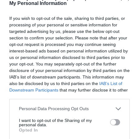
My Personal Information
If you wish to opt-out of the sale, sharing to third parties, or
processing of your personal or sensitive information for
targeted advertising by us, please use the below opt-out
section to confirm your selection. Please note that after your
opt-out request is processed you may continue seeing
interest-based ads based on personal information utilized by
us or personal information disclosed to third parties prior to
your opt-out. You may separately opt-out of the further
disclosure of your personal information by third parties on the
IAB’s list of downstream participants. This information may
also be disclosed by us to third parties on the
IAB’s List of
Downstream Participants
that may further disclose it to other
third parties.
Please note that this website/app uses one or more Google
Personal Data Processing Opt Outs
ΒΟΛΕΪ ΓΥΝΑΙΚΩΝ
services and may gather and store information including but
not limited to your visit or usage behaviour. You may click to
I want to opt-out of the Sharing of my
personal data.
grant or deny consent to Google and its third-party tags to
Opted In
use your data for below specified purposes in below Google