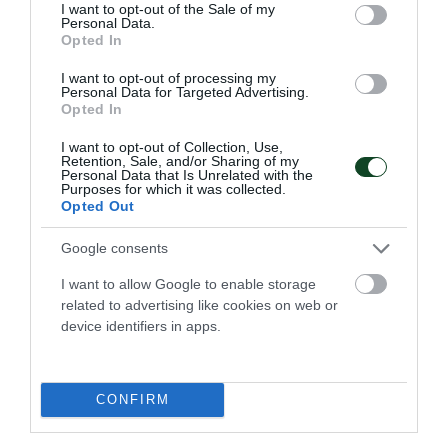
consent section.
I want to opt-out of the Sale of my
Personal Data.
Opted In
I want to opt-out of processing my
Personal Data for Targeted Advertising.
Opted In
I want to opt-out of Collection, Use,
Retention, Sale, and/or Sharing of my
Personal Data that Is Unrelated with the
Purposes for which it was collected.
Opted Out
Φιλική ήττα από τη Σουηδία
Google consents
Η Εθνική ομάδα βόλεϊ γυναικών ηττήθηκε από τη Σουηδία
στο τελευταίο φιλικό επί ιταλικού εδάφους.
I want to allow Google to enable storage
related to advertising like cookies on web or
device identifiers in apps.
07.08.2026
ΒΟΛΕΪ ΓΥΝΑΙΚΩΝ
CONFIRM