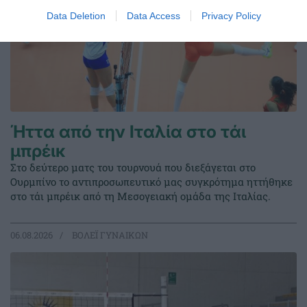
Data Deletion
Data Access
Privacy Policy
Ήττα από την Ιταλία στο τάι
μπρέικ
Στο δεύτερο ματς του τουρνουά που διεξάγεται στο
Ουρμπίνο το αντιπροσωπευτικό μας συγκρότημα ηττήθηκε
στο τάι μπρέικ από τη Μεσογειακή ομάδα της Ιταλίας.
06.08.2026
ΒΟΛΕΪ ΓΥΝΑΙΚΩΝ