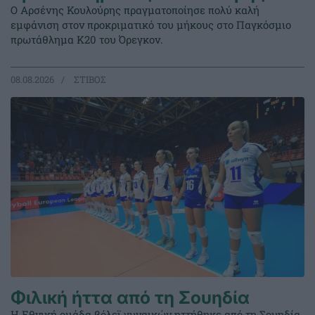
Ο Αρσένης Κουλούρης πραγματοποίησε πολύ καλή
εμφάνιση στον προκριματικό του μήκους στο Παγκόσμιο
πρωτάθλημα Κ20 του Όρεγκον.
08.08.2026
ΣΤΙΒΟΣ
Φιλική ήττα από τη Σουηδία
Η Εθνική ομάδα βόλεϊ γυναικών ηττήθηκε από τη Σουηδία