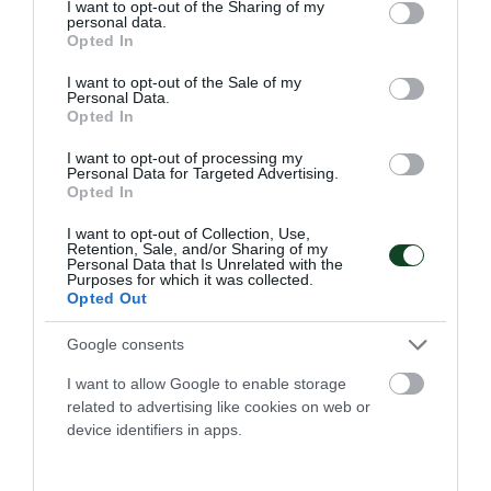
not limited to your visit or usage behaviour. You may click to
I want to opt-out of the Sharing of my
Η Καλλιόπη Ιωαννίδου κατέκτησε το χρυσό μετάλλιο στο
personal data.
grant or deny consent to Google and its third-party tags to
πρωτάθλημα βετεράνων στο ξίφος μονομαχίας.
Opted In
use your data for below specified purposes in below Google
consent section.
I want to opt-out of the Sale of my
Personal Data.
13.06.2026
ΞΙΦΑΣΚΙΑ
Opted In
I want to opt-out of processing my
Personal Data for Targeted Advertising.
ΤΕΛΕΥΤΑΙΑ ΝΕΑ
Opted In
I want to opt-out of Collection, Use,
Retention, Sale, and/or Sharing of my
Personal Data that Is Unrelated with the
Purposes for which it was collected.
Opted Out
Google consents
I want to allow Google to enable storage
related to advertising like cookies on web or
device identifiers in apps.