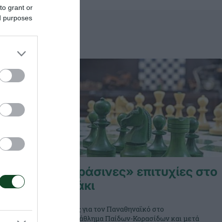
to grant or
ed purposes
χίες στο
«Πράσινες» επιτυχίες στο
σκάκι
πιτυχίες
Νίκες για τον Παναθηναϊκό στο
αϊκού,
Πρωτάθλημα Παίδων-Κορασίδων και μετά