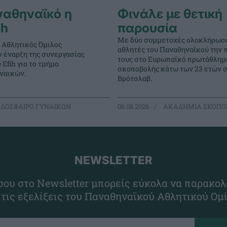
ναθηναϊκό η
Φινάλε με θετική
ih
παρουσία
Με δύο συμμετοχές ολοκλήρωσα
 Αθλητικός Όμιλος
αθλητές του Παναθηναϊκού την 
ν έναρξη της συνεργασίας
τους στο Ευρωπαϊκό πρωτάθλημ
 Efih για το τμήμα
σκοποβολής κάτω των 23 ετών 
ναικών.
Βρότσλαβ.
ΔΟΣΦΑΙΡΟ ΓΥΝΑΙΚΩΝ
06.08.2026
ΑΚΑΔΗΜΙΑ ΣΚΟΠΟ
NEWSLETTER
ου στο Newsletter μπορείς εύκολα να παρακολ
 τις εξελίξεις του Παναθηναϊκού Αθλητικού Ομ