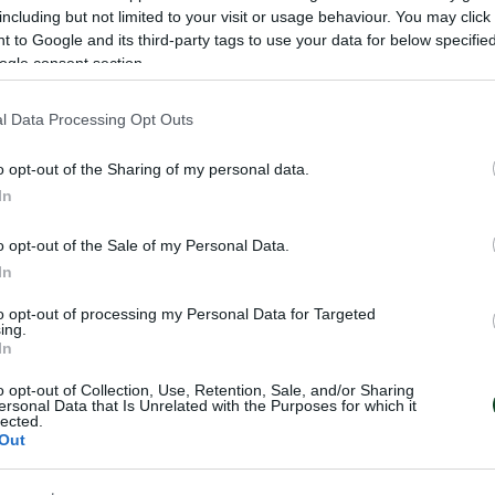
including but not limited to your visit or usage behaviour. You may click 
 to Google and its third-party tags to use your data for below specifi
ogle consent section.
l Data Processing Opt Outs
o opt-out of the Sharing of my personal data.
In
o opt-out of the Sale of my Personal Data.
In
to opt-out of processing my Personal Data for Targeted
ing.
In
ρθώματα του
«Πράσινες» επιτυ
o opt-out of Collection, Use, Retention, Sale, and/or Sharing
ersonal Data that Is Unrelated with the Purposes for which it
 σκακιού από την
σκάκι
lected.
υση του
Out
Η σημερινή ημέρα ήταν γεμάτη ε
 και σήμερα, το σκακιστικό
για το τμήμα σκάκι του Παναθην
θηναϊκού έχει διαγράψει