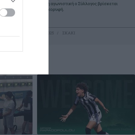
ν
την 6η αγωνιστική ο Σύλλογος βρίσκεται
λες τις
στην κορυφή.
10.11.2025
ΣΚΑΚΙ