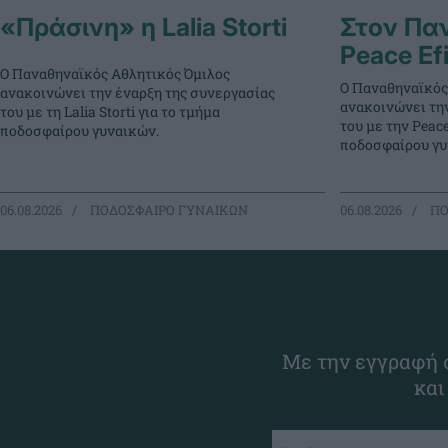
«Πράσινη» η Lalia Storti
Στον Πα
Peace Ef
Ο Παναθηναϊκός Αθλητικός Όμιλος
Ο Παναθηναϊκός
ανακοινώνει την έναρξη της συνεργασίας
ανακοινώνει τη
του με τη Lalia Storti για το τμήμα
του με την Peace
ποδοσφαίρου γυναικών.
ποδοσφαίρου γυ
06.08.2026
ΠΟΔΟΣΦΑΙΡΟ ΓΥΝΑΙΚΩΝ
06.08.2026
ΠΟ
Με την εγγραφή σ
και