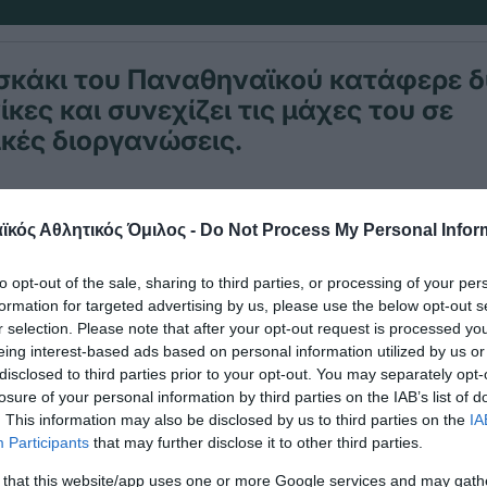
 σκάκι του Παναθηναϊκού κατάφερε 
ίκες και συνεχίζει τις μάχες του σε
κές διοργανώσεις.
 σημερινά αποτελέσματα:
κός Αθλητικός Όμιλος -
Do Not Process My Personal Infor
ς-Δίας Πετρούπολης 7.5-2.5 για το Πρωτάθλημα
to opt-out of the sale, sharing to third parties, or processing of your per
formation for targeted advertising by us, please use the below opt-out s
Παναθηναϊκός 0.5-5.5 Για το Κύπελλο Κολυβάς’
r selection. Please note that after your opt-out request is processed y
eing interest-based ads based on personal information utilized by us or
disclosed to third parties prior to your opt-out. You may separately opt-
αθηναϊκός 3.5.-2.5 για το κύπελλο Στρόφαλης
losure of your personal information by third parties on the IAB’s list of
. This information may also be disclosed by us to third parties on the
IA
Participants
that may further disclose it to other third parties.
 that this website/app uses one or more Google services and may gath