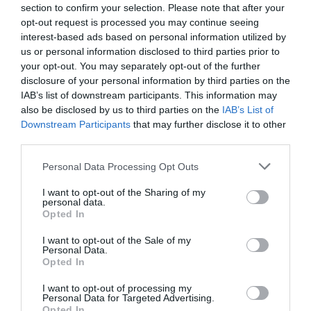
ΣΕΦ έπειτα από 52 χρόνια. Στη δεύτερη θέση τερμάτισαν οι
section to confirm your selection. Please note that after your
άνδρες.
opt-out request is processed you may continue seeing
interest-based ads based on personal information utilized by
us or personal information disclosed to third parties prior to
22.05.2026
ΠΙΝΓΚ ΠΟΝΓΚ ΓΥΝΑΙΚΩΝ
your opt-out. You may separately opt-out of the further
disclosure of your personal information by third parties on the
IAB’s list of downstream participants. This information may
also be disclosed by us to third parties on the
IAB’s List of
Downstream Participants
that may further disclose it to other
third parties.
Please note that this website/app uses one or more Google
Personal Data Processing Opt Outs
services and may gather and store information including but
not limited to your visit or usage behaviour. You may click to
I want to opt-out of the Sharing of my
personal data.
grant or deny consent to Google and its third-party tags to
Opted In
use your data for below specified purposes in below Google
consent section.
I want to opt-out of the Sale of my
Personal Data.
Opted In
Πρωταθλητής ο Παναθηναϊκός
I want to opt-out of processing my
στο πινγκ πονγκ γυναικών
Personal Data for Targeted Advertising.
Opted In