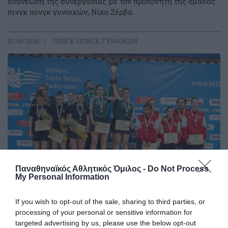
ανανέωση της συνεργασίας με τον προπονητή της ομάδας
πινγκ πονγκ γυναικών, Νίκο Ζέρβα.
03.06.2026
ΠΙΝΓΚ ΠΟΝΓΚ ΓΥΝΑΙΚΩΝ
Παναθηναϊκός Αθλητικός Όμιλος -
Do Not Process
My Personal Information
Το σήκωσε στο ΣΕΦ!
If you wish to opt-out of the sale, sharing to third parties, or
Σήμερα στέφθηκε και τυπικά πρωταθλητής ο
processing of your personal or sensitive information for
Παναθηναϊκός στο πρωτάθλημα πινγκ πονγκ γυναικών στο
targeted advertising by us, please use the below opt-out