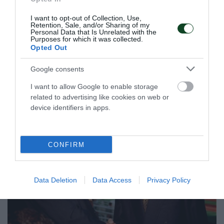
Η γυναικεία ομάδα πινγκ πονγκ του Παναθηναϊκού
κατέκτησε το Πρωτάθλημα Ελλάδας εξασφαλίζοντας τον
I want to opt-out of Collection, Use,
τίτλο από την πρώτη αγωνιστική των πλέι οφ.
Retention, Sale, and/or Sharing of my
Personal Data that Is Unrelated with the
Purposes for which it was collected.
Opted Out
21.05.2026
ΠΙΝΓΚ ΠΟΝΓΚ ΓΥΝΑΙΚΩΝ
Google consents
I want to allow Google to enable storage
ΤΕΛΕΥΤΑΙΑ ΝΕΑ
related to advertising like cookies on web or
device identifiers in apps.
CONFIRM
Data Deletion
Data Access
Privacy Policy