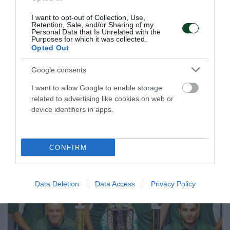
Ξιφασκίας η Γεωργιάδου
I want to opt-out of Collection, Use,
Η Δέσποινα Γεωργιάδου είναι στη σύνθεση της
Retention, Sale, and/or Sharing of my
Προολυμπιακής Ομάδας Ξιφασκίας, που ανακοίνωσε η
Personal Data that Is Unrelated with the
Purposes for which it was collected.
ΕΟΞ.
Opted Out
Google consents
09.06.2026
ΞΙΦΑΣΚΙΑ
I want to allow Google to enable storage
related to advertising like cookies on web or
ΤΕΛΕΥΤΑΙΑ ΝΕΑ
device identifiers in apps.
CONFIRM
Data Deletion
Data Access
Privacy Policy