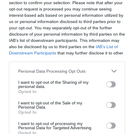
section to confirm your selection. Please note that after your
βετεράνων
opt-out request is processed you may continue seeing
Η Καλλιόπη Ιωαννίδου κατέκτησε το χρυσό μετάλλιο στο
interest-based ads based on personal information utilized by
πρωτάθλημα βετεράνων στο ξίφος μονομαχίας.
us or personal information disclosed to third parties prior to
your opt-out. You may separately opt-out of the further
disclosure of your personal information by third parties on the
13.06.2026
ΞΙΦΑΣΚΙΑ
IAB’s list of downstream participants. This information may
also be disclosed by us to third parties on the
IAB’s List of
Downstream Participants
that may further disclose it to other
third parties.
Please note that this website/app uses one or more Google
Personal Data Processing Opt Outs
services and may gather and store information including but
not limited to your visit or usage behaviour. You may click to
I want to opt-out of the Sharing of my
personal data.
grant or deny consent to Google and its third-party tags to
Opted In
use your data for below specified purposes in below Google
consent section.
I want to opt-out of the Sale of my
Personal Data.
Opted In
I want to opt-out of processing my
Personal Data for Targeted Advertising.
Στην Προολυμπιακή Ομάδα
Opted In