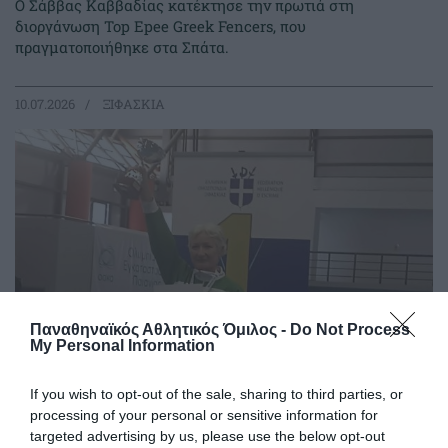
Ο Σάββας Καββαδίας κατέκτησε την πρωτιά στη
διοργάνωση Top Epee Greek Fencers, που
πραγματοποιήθηκε στα Σπάτα.
10.07.2026
ΞΙΦΑΣΚΙΑ
Παναθηναϊκός Αθλητικός Όμιλος -
Do Not Process
My Personal Information
If you wish to opt-out of the sale, sharing to third parties, or
Πρωταθλήτρια η Καλλιόπη
processing of your personal or sensitive information for
Ιωαννίδου στο πρωτάθλημα
targeted advertising by us, please use the below opt-out