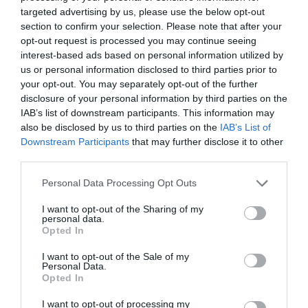
Σημαντικές διακρίσεις στους
targeted advertising by us, please use the below opt-out
αγώνες του Διρού
section to confirm your selection. Please note that after your
Με εξαιρετικές εμφανίσεις και σημαντικές θέσεις στο
opt-out request is processed you may continue seeing
βάθρο, οι αθλητές και οι αθλήτριες του Παναθηναϊκού
interest-based ads based on personal information utilized by
ξεχώρισαν στους αγώνες του Σκοπευτικού Ομίλου Ταίναρο
us or personal information disclosed to third parties prior to
στο Διρό.
your opt-out. You may separately opt-out of the further
disclosure of your personal information by third parties on the
IAB’s list of downstream participants. This information may
27.06.2026
ΣΚΟΠΟΒΟΛΗ
also be disclosed by us to third parties on the
IAB’s List of
Downstream Participants
that may further disclose it to other
third parties.
Please note that this website/app uses one or more Google
Personal Data Processing Opt Outs
services and may gather and store information including but
not limited to your visit or usage behaviour. You may click to
I want to opt-out of the Sharing of my
personal data.
grant or deny consent to Google and its third-party tags to
Opted In
use your data for below specified purposes in below Google
consent section.
I want to opt-out of the Sale of my
Personal Data.
Opted In
I want to opt-out of processing my