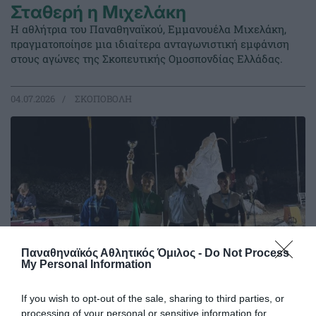
Σταθερή η Μιχελάκη
Η αθλήτρια του Παναθηναϊκού, Εμμανουέλα Μιχελάκη,
πραγματοποίησε μια ιδιαίτερα ανταγωνιστική εμφάνιση
στους αγώνες της Σκοπευτικής Ομοσπονδίας Ελλάδας.
04.07.2026
ΣΚΟΠΟΒΟΛΗ
Παναθηναϊκός Αθλητικός Όμιλος -
Do Not Process
My Personal Information
If you wish to opt-out of the sale, sharing to third parties, or
processing of your personal or sensitive information for