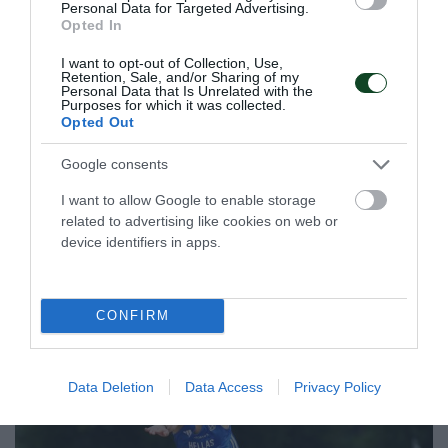
Personal Data for Targeted Advertising.
Opted In
Σαρωτική εμφάνιση και
«πράσινη» κυριαρχία του
I want to opt-out of Collection, Use,
Retention, Sale, and/or Sharing of my
Παναθηναϊκού στο Βύρωνα!
Personal Data that Is Unrelated with the
Purposes for which it was collected.
Ένα ονειρικό αγωνιστικό διήμερο ολοκληρώθηκε για το
Opted Out
σκοπευτικό τμήμα του Παναθηναϊκού στο Εθνικό
Σκοπευτήριο Βύρωνα.
Google consents
I want to allow Google to enable storage
14.06.2026
ΣΚΟΠΟΒΟΛΗ
related to advertising like cookies on web or
device identifiers in apps.
ΤΕΛΕΥΤΑΙΑ ΝΕΑ
CONFIRM
Data Deletion
Data Access
Privacy Policy