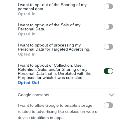
03.05.2025
ΤΕΝΙΣ ΜΕ ΑΜΑΞΙΔΙΟ
not limited to your visit or usage behaviour. You may click to
I want to opt-out of the Sharing of my
personal data.
grant or deny consent to Google and its third-party tags to
Opted In
use your data for below specified purposes in below Google
consent section.
I want to opt-out of the Sale of my
Personal Data.
Opted In
I want to opt-out of processing my
Personal Data for Targeted Advertising.
Opted In
I want to opt-out of Collection, Use,
Retention, Sale, and/or Sharing of my
Personal Data that Is Unrelated with the
Purposes for which it was collected.
Opted Out
Σταθερή πράσινη παρουσία στο
Google consents
τένις με αμαξίδιο
I want to allow Google to enable storage
Για μια ακόμα χρονιά ο Παναθηναϊκός συμμετέχει στο
related to advertising like cookies on web or
Πανελλήνιο Πρωτάθλημα που διεξάγεται στη Χερσόνησο
device identifiers in apps.
Ηρακλείου.