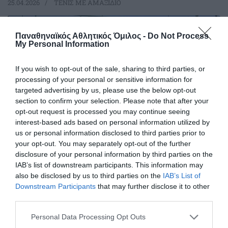
25.04.2026
ΤΕΝΙΣ ΜΕ ΑΜΑΞΙΔΙΟ
Παναθηναϊκός Αθλητικός Όμιλος -
Do Not Process
My Personal Information
If you wish to opt-out of the sale, sharing to third parties, or
processing of your personal or sensitive information for
targeted advertising by us, please use the below opt-out
section to confirm your selection. Please note that after your
opt-out request is processed you may continue seeing
interest-based ads based on personal information utilized by
us or personal information disclosed to third parties prior to
your opt-out. You may separately opt-out of the further
disclosure of your personal information by third parties on the
Μαχητικός με ψυχή ο Γαστεράτος
IAB’s list of downstream participants. This information may
Ολοκλήρωσε την παρουσία του στο Πανελλήνιο
also be disclosed by us to third parties on the
IAB’s List of
πρωτάθλημα τένις με αμαξίδιο ο Νίκος Γαστεράτος και
Downstream Participants
that may further disclose it to other
κατάφερε να μπει στην 8άδα στο ατομικό ενώ πήρε την 4η
third parties.
θέση στο διπλό.
Please note that this website/app uses one or more Google
Personal Data Processing Opt Outs
services and may gather and store information including but