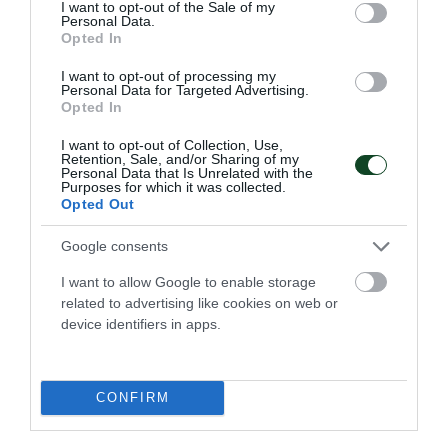
consent section.
I want to opt-out of the Sale of my
Personal Data.
Opted In
I want to opt-out of processing my
Personal Data for Targeted Advertising.
Opted In
I want to opt-out of Collection, Use,
Στην τετράδα η Εθνική πόλο με
Retention, Sale, and/or Sharing of my
Personal Data that Is Unrelated with the
πέντε «πράσινους»
Purposes for which it was collected.
Opted Out
Η Εθνική ομάδα πόλο ανδρών προκρίθηκε στα ημιτελικά
του Παγκοσμίου Κυπέλλου με πέντε παίκτες του
Google consents
Παναθηναϊκού στη σύνθεσή της.
I want to allow Google to enable storage
related to advertising like cookies on web or
23.07.2026
ΠΟΛΟ ΑΝΔΡΩΝ
device identifiers in apps.
ΤΕΛΕΥΤΑΙΑ ΝΕΑ
CONFIRM