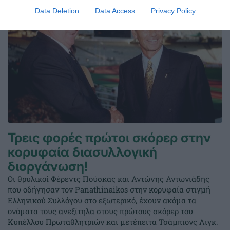
Data Deletion
Data Access
Privacy Policy
Τρεις φορές πρώτοι σκόρερ στην
κορυφαία διασυλλογική
διοργάνωση!
Οι θρυλικοί Φέρεντς Πούσκας και Αντώνης Αντωνιάδης
που οδήγησαν τον Panathinaikos στην κορυφαία στιγμή
Ελληνικού Συλλόγου στο εξωτερικό, έχουν ακόμα τα
ονόματα τους ανεξίτηλα στους πρώτους σκόρερ του
Κυπέλλου Πρωταθλητριών και μετέπειτα Τσάμπιονς Λιγκ.