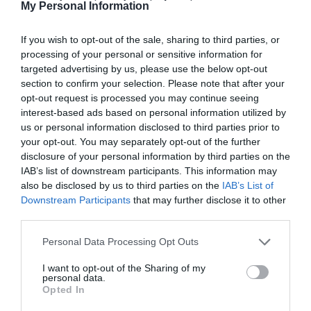
My Personal Information
If you wish to opt-out of the sale, sharing to third parties, or
processing of your personal or sensitive information for
targeted advertising by us, please use the below opt-out
Η Εθνική στον τελικό με 7
section to confirm your selection. Please note that after your
«πράσινα» γκολ!
opt-out request is processed you may continue seeing
Ο Παναθηναϊκός αποτελεί πλέον κεντρικό αιμοδότη της
interest-based ads based on personal information utilized by
Εθνικής και στο πόλο και οι «πράσινοι» οδήγησαν τη
us or personal information disclosed to third parties prior to
«γαλανόλευκη» στον τελικό, δείχνοντας ότι ο Σύλλογος
your opt-out. You may separately opt-out of the further
αποτελεί το παρόν και το μέλλον του αντιπροσωπευτικού
disclosure of your personal information by third parties on the
συγκροτήματος.
IAB’s list of downstream participants. This information may
also be disclosed by us to third parties on the
IAB’s List of
Downstream Participants
that may further disclose it to other
25.07.2026
ΠΟΛΟ ΑΝΔΡΩΝ
third parties.
Please note that this website/app uses one or more Google
Personal Data Processing Opt Outs
services and may gather and store information including but
not limited to your visit or usage behaviour. You may click to
I want to opt-out of the Sharing of my
personal data.
grant or deny consent to Google and its third-party tags to
Opted In
use your data for below specified purposes in below Google