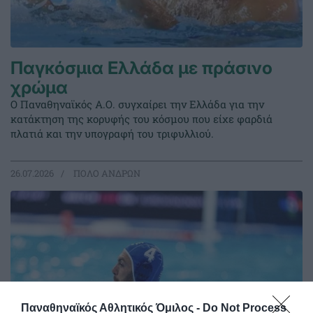
Παγκόσμια Ελλάδα με πράσινο
χρώμα
Ο Παναθηναϊκός Α.Ο. συγχαίρει την Ελλάδα για την
κατάκτηση της κορυφής του κόσμου που είχε φαρδιά
πλατιά και την υπογραφή του τριφυλλιού.
26.07.2026
ΠΟΛΟ ΑΝΔΡΩΝ
Παναθηναϊκός Αθλητικός Όμιλος -
Do Not Process