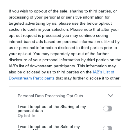
If you wish to opt-out of the sale, sharing to third parties, or
processing of your personal or sensitive information for
targeted advertising by us, please use the below opt-out
section to confirm your selection. Please note that after your
opt-out request is processed you may continue seeing
Νίκη κόντρα στην Ουγγαρία με
interest-based ads based on personal information utilized by
«πράσινη» συμβολή
us or personal information disclosed to third parties prior to
your opt-out. You may separately opt-out of the further
Η Εθνική ομάδα Παίδων πόλο νίκησε την Ουγγαρία για το
disclosure of your personal information by third parties on the
Παγκόσμιο πρωτάθλημα με πέντε παίκτες του
IAB’s list of downstream participants. This information may
Παναθηναϊκού στη σύνθεσή της αλλά έμεινε εκτός
also be disclosed by us to third parties on the
IAB’s List of
οκτάδας.
Downstream Participants
that may further disclose it to other
third parties.
06.08.2026
ΑΚΑΔΗΜΙΑ ΠΟΛΟ ΑΝΔΡΩΝ
Please note that this website/app uses one or more Google
Personal Data Processing Opt Outs
services and may gather and store information including but
not limited to your visit or usage behaviour. You may click to
I want to opt-out of the Sharing of my
personal data.
grant or deny consent to Google and its third-party tags to
Opted In
use your data for below specified purposes in below Google
consent section.
I want to opt-out of the Sale of my