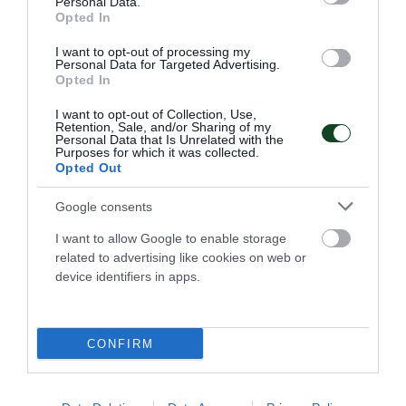
Personal Data.
Opted In
I want to opt-out of processing my
Personal Data for Targeted Advertising.
Opted In
I want to opt-out of Collection, Use,
Retention, Sale, and/or Sharing of my
Personal Data that Is Unrelated with the
Κυρίαρχη η Εθνική Παίδων με
Purposes for which it was collected.
Opted Out
πέντε «τριφύλλια»
Η Εθνική ομάδα Παίδων πήρε άνετη νίκη κόντρα στο
Google consents
Πουέρτο Ρίκο στο πλαίσιο του Παγκόσμιου πρωταθλήματος
με πέντε παίκτες του Παναθηναϊκού στη σύνθεσή της.
I want to allow Google to enable storage
related to advertising like cookies on web or
device identifiers in apps.
05.08.2026
ΑΚΑΔΗΜΙΑ ΠΟΛΟ ΑΝΔΡΩΝ
CONFIRM
ΤΕΛΕΥΤΑΙΑ ΝΕΑ