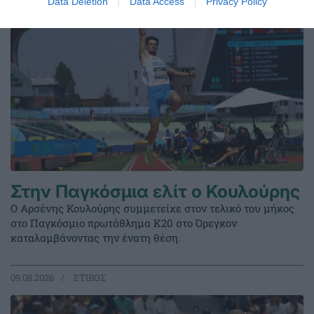
Data Deletion
Data Access
Privacy Policy
Στην Παγκόσμια ελίτ ο Κουλούρης
Ο Αρσένης Κουλούρης συμμετείχε στον τελικό του μήκος
στο Παγκόσμιο πρωτάθλημα Κ20 στο Όρεγκον
καταλαμβάνοντας την ένατη θέση.
09.08.2026
ΣΤΙΒΟΣ