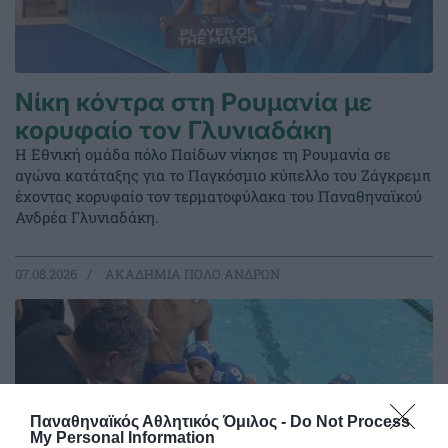
Νίκη κόντρα στη Ρουμανία με
κορυφαίο τον Γλυνιαδάκη
Η Εθνική ομάδα πόλο Παίδων νίκησε τη Ρουμανία σε
αγώνα κατάταξης για το Παγκόσμιο κύπελλο του Ζάγκρεμπ
έχοντας κορυφαίο τον τερματοφύλακα του Παναθηναϊκού
Ανδρέα Γλυνιαδάκη.
07.08.2026
ΑΚΑΔΗΜΙΑ ΠΟΛΟ ΑΝΔΡΩΝ
Παναθηναϊκός Αθλητικός Όμιλος -
Do Not Process
My Personal Information