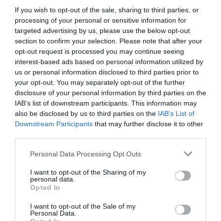
If you wish to opt-out of the sale, sharing to third parties, or
processing of your personal or sensitive information for
targeted advertising by us, please use the below opt-out
section to confirm your selection. Please note that after your
Η κλήρωση της EuroLeague
opt-out request is processed you may continue seeing
Women
interest-based ads based on personal information utilized by
us or personal information disclosed to third parties prior to
Ο Παναθηναϊκός έμαθε το μονοπάτι του για την πρόκριση
your opt-out. You may separately opt-out of the further
στους ομίλους της EuroLeague.
disclosure of your personal information by third parties on the
IAB’s list of downstream participants. This information may
16.07.2026
ΜΠΑΣΚΕΤ ΓΥΝΑΙΚΩΝ
also be disclosed by us to third parties on the
IAB’s List of
Downstream Participants
that may further disclose it to other
third parties.
Please note that this website/app uses one or more Google
Personal Data Processing Opt Outs
services and may gather and store information including but
not limited to your visit or usage behaviour. You may click to
I want to opt-out of the Sharing of my
personal data.
grant or deny consent to Google and its third-party tags to
Opted In
use your data for below specified purposes in below Google
consent section.
I want to opt-out of the Sale of my
Personal Data.