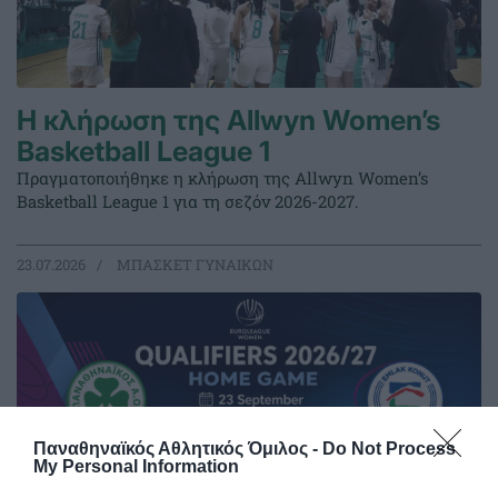
Η κλήρωση της Allwyn Women’s
Basketball League 1
Πραγματοποιήθηκε η κλήρωση της Allwyn Women’s
Basketball League 1 για τη σεζόν 2026-2027.
23.07.2026
ΜΠΑΣΚΕΤ ΓΥΝΑΙΚΩΝ
Παναθηναϊκός Αθλητικός Όμιλος -
Do Not Process
My Personal Information