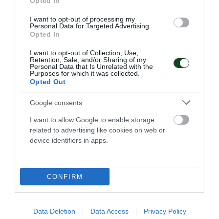
Opted In
I want to opt-out of processing my
Personal Data for Targeted Advertising.
Opted In
Μεγάλη νίκη κόντρα στην Τσεχία
I want to opt-out of Collection, Use,
για την Εθνική Νέων γυναικών
Retention, Sale, and/or Sharing of my
Personal Data that Is Unrelated with the
Η Εθνική ομάδα μπάσκετ γυναικών νίκησε την Τσεχία και
Purposes for which it was collected.
είναι κοντά στην πρόκριση στα ημιτελικά του ευρωπαϊκού
Opted Out
πρωταθλήματος Β' κατηγορίας.
Google consents
08.07.2026
ΜΠΑΣΚΕΤ ΓΥΝΑΙΚΩΝ
I want to allow Google to enable storage
related to advertising like cookies on web or
device identifiers in apps.
ΤΕΛΕΥΤΑΙΑ ΝΕΑ
CONFIRM
Data Deletion
Data Access
Privacy Policy