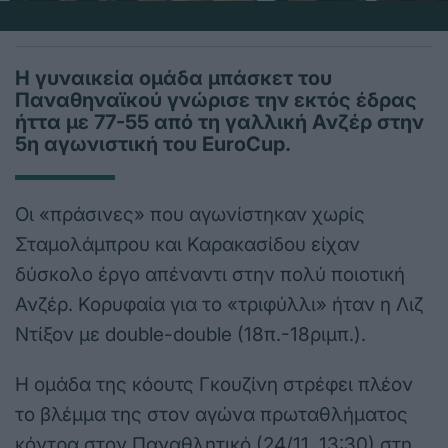
Η γυναικεία ομάδα μπάσκετ του
Παναθηναϊκού γνώρισε την εκτός έδρας
ήττα με 77-55 από τη γαλλική Ανζέρ στην
5η αγωνιστική του EuroCup.
Οι «πράσινες» που αγωνίστηκαν χωρίς
Σταμολάμπρου και Καρακασίδου είχαν
δύσκολο έργο απέναντι στην πολύ ποιοτική
Ανζέρ. Κορυφαία για το «τριφύλλι» ήταν η Λιζ
Ντίξον με double-double (18π.-18ριμπ.).
Η ομάδα της κόουτς Γκουζίνη στρέφει πλέον
το βλέμμα της στον αγώνα πρωταθλήματος
κόντρα στον Παναθλητικό (24/11, 13:30) στη