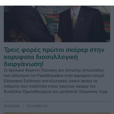
Τρεις φορές πρώτοι σκόρερ στην
κορυφαία διασυλλογική
διοργάνωση!
Οι θρυλικοί Φέρεντς Πούσκας και Αντώνης Αντωνιάδης
που οδήγησαν τον Panathinaikos στην κορυφαία στιγμή
Ελληνικού Συλλόγου στο εξωτερικό, έχουν ακόμα τα
ονόματα τους ανεξίτηλα στους πρώτους σκόρερ του
Κυπέλλου Πρωταθλητριών και μετέπειτα Τσάμπιονς Λιγκ.
08.08.2026
EΝ ΑΘΗΝΑΙΣ