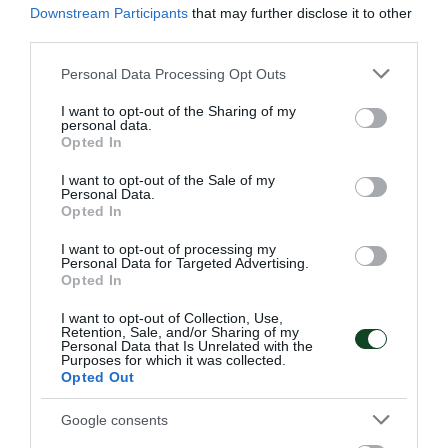
Downstream Participants
that may further disclose it to other
third parties.
Please note that this website/app uses one or more Google
Personal Data Processing Opt Outs
Σαρωτική εμφάνιση και
services and may gather and store information including but
«πράσινη» κυριαρχία του
not limited to your visit or usage behaviour. You may click to
I want to opt-out of the Sharing of my
personal data.
grant or deny consent to Google and its third-party tags to
Παναθηναϊκού στο Βύρωνα!
Opted In
use your data for below specified purposes in below Google
Ένα ονειρικό αγωνιστικό διήμερο ολοκληρώθηκε για το
consent section.
I want to opt-out of the Sale of my
σκοπευτικό τμήμα του Παναθηναϊκού στο Εθνικό
Personal Data.
Σκοπευτήριο Βύρωνα.
Opted In
I want to opt-out of processing my
Personal Data for Targeted Advertising.
14.06.2026
ΣΚΟΠΟΒΟΛΗ
Opted In
I want to opt-out of Collection, Use,
Retention, Sale, and/or Sharing of my
ΤΕΛΕΥΤΑΙΑ ΝΕΑ
Personal Data that Is Unrelated with the
Purposes for which it was collected.
Opted Out
Google consents