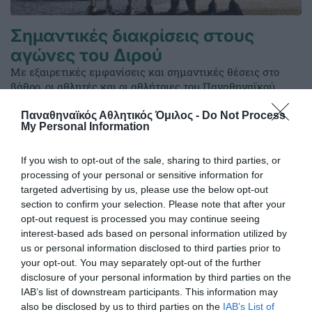
Σημαντικές διακρίσεις στους
αγώνες του Διρού
Με εξαιρετικές εμφανίσεις και σημαντικές θέσεις στο
βάθρο, οι αθλητές και οι αθλήτριες του Παναθηναϊκού
ξεχώρισαν στους αγώνες του Σκοπευτικού Ομίλου Ταίναρο
στο Διρό.
Παναθηναϊκός Αθλητικός Όμιλος -
Do Not Process
My Personal Information
27.06.2026
ΣΚΟΠΟΒΟΛΗ
If you wish to opt-out of the sale, sharing to third parties, or
processing of your personal or sensitive information for
targeted advertising by us, please use the below opt-out
section to confirm your selection. Please note that after your
opt-out request is processed you may continue seeing
interest-based ads based on personal information utilized by
us or personal information disclosed to third parties prior to
your opt-out. You may separately opt-out of the further
disclosure of your personal information by third parties on the
IAB’s list of downstream participants. This information may
also be disclosed by us to third parties on the
IAB’s List of