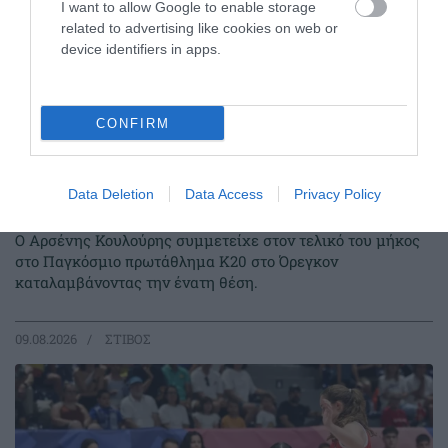
I want to allow Google to enable storage
related to advertising like cookies on web or
device identifiers in apps.
CONFIRM
Data Deletion
Data Access
Privacy Policy
Στην Παγκόσμια ελίτ ο Κουλούρης
Ο Αρσένης Κουλούρης συμμετείχε στον τελικό του μήκος
στο Παγκόσμιο πρωτάθλημα Κ20 στο Όρεγκον
καταλαμβάνοντας την ένατη θέση.
09.08.2026
ΣΤΙΒΟΣ