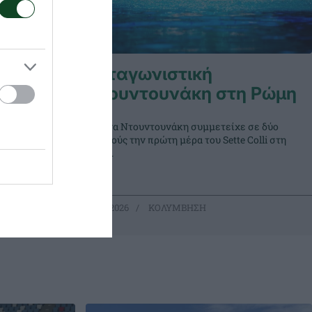
Ανταγωνιστική
η Ρώμη
Ντουντουνάκη στη Ρώμη
κε σε έναν
Η Άννα Ντουντουνάκη συμμετείχε σε δύο
lli της
τελικούς την πρώτη μέρα του Sette Colli στη
Ρώμη.
26.06.2026
ΚΟΛΥΜΒΗΣΗ