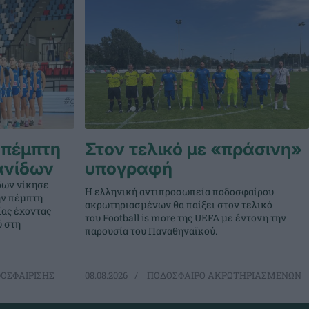
 πέμπτη
Στον τελικό με «πράσινη»
ανίδων
υπογραφή
δων νίκησε
Η ελληνική αντιπροσωπεία ποδοσφαίρου
την πέμπτη
ακρωτηριασμένων θα παίξει στον τελικό
ίας έχοντας
του Football is more της UEFA με έντονη την
ύ στη
παρουσία του Παναθηναϊκού.
ΟΣΦΑΙΡΙΣΗΣ
08.08.2026
ΠΟΔΟΣΦΑΙΡΟ ΑΚΡΩΤΗΡΙΑΣΜΕΝΩΝ