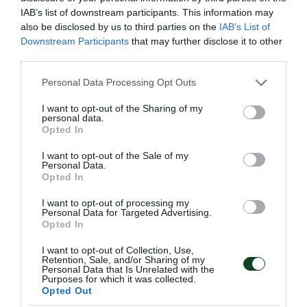
IAB’s list of downstream participants. This information may
also be disclosed by us to third parties on the
IAB’s List of
Downstream Participants
that may further disclose it to other
third parties.
Please note that this website/app uses one or more Google
Personal Data Processing Opt Outs
services and may gather and store information including but
not limited to your visit or usage behaviour. You may click to
I want to opt-out of the Sharing of my
personal data.
grant or deny consent to Google and its third-party tags to
Opted In
use your data for below specified purposes in below Google
Η πράσινη υπεροχή σε βαθμούς
consent section.
I want to opt-out of the Sale of my
Ο Παναθηναϊκός ήταν ο μεγάλος πρωταγωνιστής στο
Personal Data.
Πανελλήνιο πρωτάθλημα στίβου. Η ανωτερότητα του
Opted In
τριφυλλιού φαίνεται και μέσα από την ανεπίσημη γενική
I want to opt-out of processing my
βαθμολογία του ΣΕΓΑΣ σε άνδρες και γυναίκες.
Personal Data for Targeted Advertising.
Opted In
28.07.2026
ΣΤΙΒΟΣ
I want to opt-out of Collection, Use,
Retention, Sale, and/or Sharing of my
Personal Data that Is Unrelated with the
Purposes for which it was collected.
Opted Out
ΤΕΛΕΥΤΑΙΑ ΝΕΑ