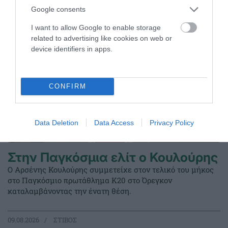
Google consents
I want to allow Google to enable storage
related to advertising like cookies on web or
device identifiers in apps.
CONFIRM
Data Deletion
Data Access
Privacy Policy
Στην Παγκόσμια ελίτ ο Κουλούρης
Ο Αρσένης Κουλούρης συμμετείχε στον τελικό του μήκος
στο Παγκόσμιο πρωτάθλημα Κ20 στο Όρεγκον
καταλαμβάνοντας την ένατη θέση.
09.08.2026
ΣΤΙΒΟΣ