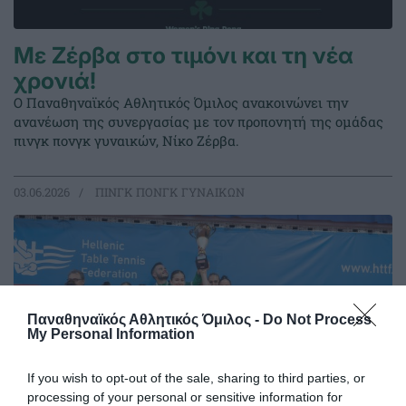
Με Ζέρβα στο τιμόνι και τη νέα
χρονιά!
Ο Παναθηναϊκός Αθλητικός Όμιλος ανακοινώνει την
ανανέωση της συνεργασίας με τον προπονητή της ομάδας
πινγκ πονγκ γυναικών, Νίκο Ζέρβα.
03.06.2026
ΠΙΝΓΚ ΠΟΝΓΚ ΓΥΝΑΙΚΩΝ
Παναθηναϊκός Αθλητικός Όμιλος -
Do Not Process
My Personal Information
If you wish to opt-out of the sale, sharing to third parties, or
processing of your personal or sensitive information for