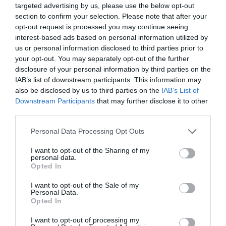
targeted advertising by us, please use the below opt-out
section to confirm your selection. Please note that after your
opt-out request is processed you may continue seeing
Το σήκωσε στο ΣΕΦ!
interest-based ads based on personal information utilized by
us or personal information disclosed to third parties prior to
Σήμερα στέφθηκε και τυπικά πρωταθλητής ο
your opt-out. You may separately opt-out of the further
Παναθηναϊκός στο πρωτάθλημα πινγκ πονγκ γυναικών στο
disclosure of your personal information by third parties on the
ΣΕΦ έπειτα από 52 χρόνια. Στη δεύτερη θέση τερμάτισαν οι
IAB’s list of downstream participants. This information may
άνδρες.
also be disclosed by us to third parties on the
IAB’s List of
Downstream Participants
that may further disclose it to other
22.05.2026
ΠΙΝΓΚ ΠΟΝΓΚ ΓΥΝΑΙΚΩΝ
third parties.
Please note that this website/app uses one or more Google
Personal Data Processing Opt Outs
services and may gather and store information including but
not limited to your visit or usage behaviour. You may click to
I want to opt-out of the Sharing of my
personal data.
grant or deny consent to Google and its third-party tags to
Opted In
use your data for below specified purposes in below Google
consent section.
I want to opt-out of the Sale of my
Personal Data.
Opted In
I want to opt-out of processing my