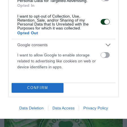
Personal Data for Targeted Advertising.
Opted In
I want to opt-out of Collection, Use,
Retention, Sale, and/or Sharing of my
Πρωταθλητής ο Παναθηναϊκός
Personal Data that Is Unrelated with the
Purposes for which it was collected.
στο πινγκ πονγκ γυναικών
Opted Out
Η γυναικεία ομάδα πινγκ πονγκ του Παναθηναϊκού
κατέκτησε το Πρωτάθλημα Ελλάδας εξασφαλίζοντας τον
Google consents
τίτλο από την πρώτη αγωνιστική των πλέι οφ.
I want to allow Google to enable storage
related to advertising like cookies on web or
21.05.2026
ΠΙΝΓΚ ΠΟΝΓΚ ΓΥΝΑΙΚΩΝ
device identifiers in apps.
ΤΕΛΕΥΤΑΙΑ ΝΕΑ
CONFIRM
Data Deletion
Data Access
Privacy Policy