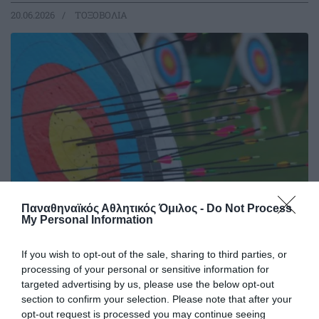
20.06.2026
ΤΟΞΟΒΟΛΙΑ
Παναθηναϊκός Αθλητικός Όμιλος -
Do Not Process
My Personal Information
Δυναμική παρουσία στη Νίκαια
Οι αθλητές και οι αθλήτριες του Παναθηναϊκού
If you wish to opt-out of the sale, sharing to third parties, or
πραγματοποίησαν δυναμικές εμφανίσεις στους αγώνες
processing of your personal or sensitive information for
τοξοβολίας που διεξήχθησαν στο Δημοτικό Γήπεδο Νίκαιας,
targeted advertising by us, please use the below opt-out
καταγράφοντας υψηλές επιδόσεις και σταθερή παρουσία
section to confirm your selection. Please note that after your
στις κορυφαίες θέσεις των κατηγοριών τους.
opt-out request is processed you may continue seeing