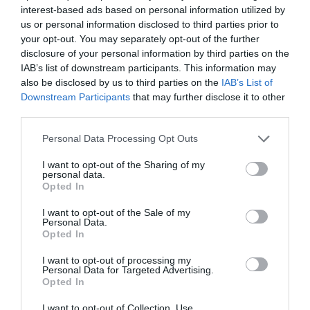
interest-based ads based on personal information utilized by
us or personal information disclosed to third parties prior to
20.06.2026
ΤΟΞΟΒΟΛΙΑ
your opt-out. You may separately opt-out of the further
disclosure of your personal information by third parties on the
IAB’s list of downstream participants. This information may
also be disclosed by us to third parties on the
IAB’s List of
Downstream Participants
that may further disclose it to other
third parties.
Please note that this website/app uses one or more Google
Personal Data Processing Opt Outs
services and may gather and store information including but
not limited to your visit or usage behaviour. You may click to
I want to opt-out of the Sharing of my
personal data.
grant or deny consent to Google and its third-party tags to
Opted In
use your data for below specified purposes in below Google
consent section.
I want to opt-out of the Sale of my
Personal Data.
Opted In
Με Θέμελη η Εθνική Ομάδα
I want to opt-out of processing my
Τοξοβολίας για τους
Personal Data for Targeted Advertising.
Opted In
Μεσογειακούς αγώνες
Ο Παναγιώτης Θέμελης του Παναθηναϊκού είναι στην
I want to opt-out of Collection, Use,