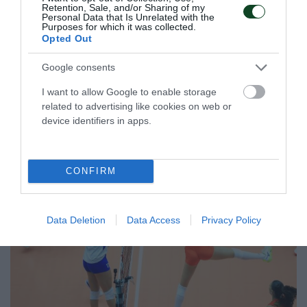
αποστολή της Εθνικής Ομάδας Τοξοβολίας για τους
Retention, Sale, and/or Sharing of my
Personal Data that Is Unrelated with the
Μεσογειακούς αγώνες.
Purposes for which it was collected.
Opted Out
09.06.2026
ΤΟΞΟΒΟΛΙΑ
Google consents
I want to allow Google to enable storage
related to advertising like cookies on web or
ΤΕΛΕΥΤΑΙΑ ΝΕΑ
device identifiers in apps.
CONFIRM
Data Deletion
Data Access
Privacy Policy