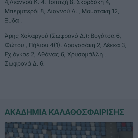
4,Λιαννού Κ. 4, Τοπιτζή 8, Σκορδάκη 4,
Μπερμπεράι 8, Λιαννού Λ. , Μουστάκη 12,
Ξυδά .
Άρης Χολαργού (Σωφρονά Δ.): Βογάτσα 6,
Φώτου , Πήλιου 4(1), Δραγασάκη 2, Λέκκα 3,
Εχιόγκαε 2, Αθάνας 6, Χρυσομάλλη ,
Σωφρονά Δ. 6.
ΑΚΑΔΗΜΙΑ ΚΑΛΑΘΟΣΦΑΙΡΙΣΗΣ