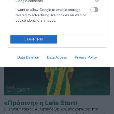
Google consents
05.07.2026
ΑΚΑΔΗΜΙΑ ΚΑΛΑΘΟΣΦΑΙΡΙΣΗΣ
I want to allow Google to enable storage
related to advertising like cookies on web or
ΤΕΛΕΥΤΑΙΑ ΝΕΑ
device identifiers in apps.
CONFIRM
Data Deletion
Data Access
Privacy Policy
«Πράσινη» η Lalia Storti
Ο Παναθηναϊκός Αθλητικός Όμιλος ανακοινώνει την