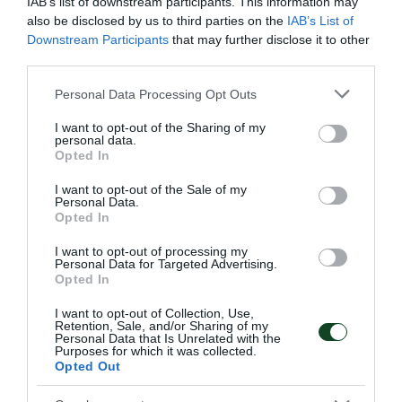
IAB’s list of downstream participants. This information may
also be disclosed by us to third parties on the
IAB’s List of
Downstream Participants
that may further disclose it to other
third parties.
Please note that this website/app uses one or more Google
Personal Data Processing Opt Outs
services and may gather and store information including but
not limited to your visit or usage behaviour. You may click to
I want to opt-out of the Sharing of my
personal data.
grant or deny consent to Google and its third-party tags to
Opted In
use your data for below specified purposes in below Google
consent section.
I want to opt-out of the Sale of my
Personal Data.
Opted In
I want to opt-out of processing my
Personal Data for Targeted Advertising.
Δύο στα δύο η Εθνική Νέων
Opted In
γυναικών
I want to opt-out of Collection, Use,
Η Εθνική ομάδα μπάσκετ Νέων γυναικών πανηγύρισε τη
Retention, Sale, and/or Sharing of my
δεύτερη νίκη στο ευρωπαϊκό πρωτάθλημα δεύτερης
Personal Data that Is Unrelated with the
Purposes for which it was collected.
κατηγορίας.
Opted Out