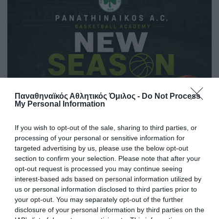
Παναθηναϊκός Αθλητικός Όμιλος -
Do Not Process
My Personal Information
Εγγραφές στην ακαδημία
If you wish to opt-out of the sale, sharing to third parties, or
μπάσκετ του Παναθηναϊκού 2026-
processing of your personal or sensitive information for
targeted advertising by us, please use the below opt-out
27
section to confirm your selection. Please note that after your
Η νέα αγωνιστική σεζόν πλησιάζει και η Ακαδημία του
opt-out request is processed you may continue seeing
Παναθηναϊκού στη Λεωφόρο ανοίγει τις πόρτες της για
interest-based ads based on personal information utilized by
ακόμα μια επιτυχημένη μπασκετική χρονιά!
us or personal information disclosed to third parties prior to
your opt-out. You may separately opt-out of the further
disclosure of your personal information by third parties on the
23.07.2026
ΑΚΑΔΗΜΙΑ ΚΑΛΑΘΟΣΦΑΙΡΙΣΗΣ