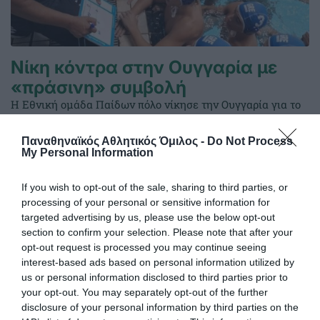
Νίκη κόντρα στην Ουγγαρία με
«πράσινη» συμβολή
Η Εθνική ομάδα Παίδων πόλο νίκησε την Ουγγαρία για το
Παγκόσμιο πρωτάθλημα με πέντε παίκτες του
Παναθηναϊκού στη σύνθεσή της αλλά έμεινε εκτός
Παναθηναϊκός Αθλητικός Όμιλος -
Do Not Process
οκτάδας.
My Personal Information
If you wish to opt-out of the sale, sharing to third parties, or
06.08.2026
ΑΚΑΔΗΜΙΑ ΠΟΛΟ ΑΝΔΡΩΝ
processing of your personal or sensitive information for
targeted advertising by us, please use the below opt-out
section to confirm your selection. Please note that after your
opt-out request is processed you may continue seeing
interest-based ads based on personal information utilized by
us or personal information disclosed to third parties prior to
your opt-out. You may separately opt-out of the further
disclosure of your personal information by third parties on the