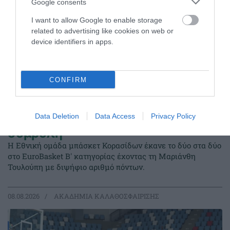
Google consents
I want to allow Google to enable storage
related to advertising like cookies on web or
device identifiers in apps.
CONFIRM
Δύο στα δύο με «πράσινη»
Data Deletion
Data Access
Privacy Policy
σύμβολη
Η Εθνική ομάδα μπάσκετ Κορασίδων έκανε το δύο στα δύο
στο EuroBasket Β' κατηγορίας έχοντας τη Μαριάνθη
Τουλούπη με διψήφιο αριθμό πόντων.
08.08.2026
ΑΚΑΔΗΜΙΑ ΚΑΛΑΘΟΣΦΑΙΡΙΣΗΣ