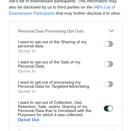
IAB’s list of downstream participants. This information may
also be disclosed by us to third parties on the
IAB’s List of
Downstream Participants
that may further disclose it to other
third parties.
Please note that this website/app uses one or more Google
Personal Data Processing Opt Outs
Κυρίαρχη η Εθνική Παίδων με
services and may gather and store information including but
not limited to your visit or usage behaviour. You may click to
I want to opt-out of the Sharing of my
πέντε «τριφύλλια»
personal data.
grant or deny consent to Google and its third-party tags to
Opted In
Η Εθνική ομάδα Παίδων πήρε άνετη νίκη κόντρα στο
use your data for below specified purposes in below Google
Πουέρτο Ρίκο στο πλαίσιο του Παγκόσμιου πρωταθλήματος
consent section.
I want to opt-out of the Sale of my
με πέντε παίκτες του Παναθηναϊκού στη σύνθεσή της.
Personal Data.
Opted In
05.08.2026
ΑΚΑΔΗΜΙΑ ΠΟΛΟ ΑΝΔΡΩΝ
I want to opt-out of processing my
Personal Data for Targeted Advertising.
Opted In
I want to opt-out of Collection, Use,
ΤΕΛΕΥΤΑΙΑ ΝΕΑ
Retention, Sale, and/or Sharing of my
Personal Data that Is Unrelated with the
Purposes for which it was collected.
Opted Out