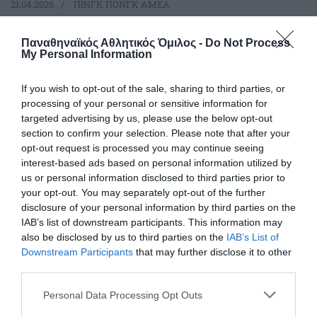
21.04.2026
ΠΙΝΓΚ ΠΟΝΓΚ ΑΜΕΑ
Παναθηναϊκός Αθλητικός Όμιλος -
Do Not Process
My Personal Information
If you wish to opt-out of the sale, sharing to third parties, or
processing of your personal or sensitive information for
targeted advertising by us, please use the below opt-out
section to confirm your selection. Please note that after your
opt-out request is processed you may continue seeing
interest-based ads based on personal information utilized by
us or personal information disclosed to third parties prior to
your opt-out. You may separately opt-out of the further
disclosure of your personal information by third parties on the
Η «τρίφυλλη» 18άδα που έγραψε
IAB’s list of downstream participants. This information may
also be disclosed by us to third parties on the
IAB’s List of
ιστορία και «πρασίνισε» το ΣΕΦ!
Downstream Participants
that may further disclose it to other
Η μεγαλύτερη «πράσινη» αποστολή στα τμήματα ΑμεΑ του
third parties.
Παναθηναϊκού πραγματοποιήθηκε αυτό το διήμερο στο
ΣΕΦ και το τμήμα πινγκ πονγκ του Συλλόγου έκανε αυτό το
Please note that this website/app uses one or more Google
Personal Data Processing Opt Outs
ξεχωριστό ρεκόρ συμμετοχών. «Πράσινο» ρεκόρ και στα
services and may gather and store information including but