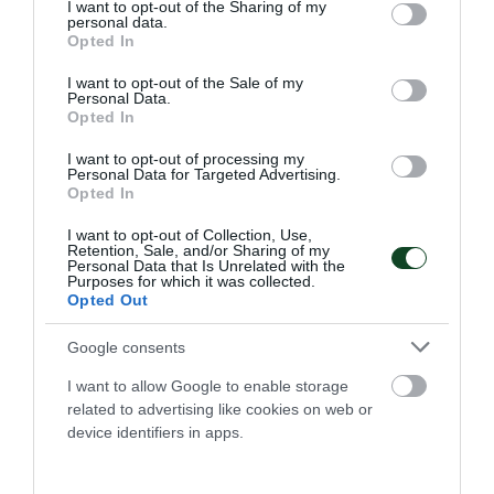
μετάλλια , 31 συνολικά!
not limited to your visit or usage behaviour. You may click to
I want to opt-out of the Sharing of my
personal data.
grant or deny consent to Google and its third-party tags to
Opted In
use your data for below specified purposes in below Google
05.04.2026
ΠΙΝΓΚ ΠΟΝΓΚ ΑΜΕΑ
consent section.
I want to opt-out of the Sale of my
Personal Data.
Opted In
I want to opt-out of processing my
Personal Data for Targeted Advertising.
Opted In
I want to opt-out of Collection, Use,
Retention, Sale, and/or Sharing of my
Personal Data that Is Unrelated with the
Purposes for which it was collected.
Opted Out
Google consents
I want to allow Google to enable storage
Φορτσάτος Παναθηναϊκός στο
related to advertising like cookies on web or
device identifiers in apps.
ΣΕΦ
Το τμήμα πινγκ πονγκ ΑμεΑ του Παναθηναϊκού μπήκε
δυναμικά στο Πανελλήνιο Πρωτάθλημα στο ΣΕΦ και θέλει