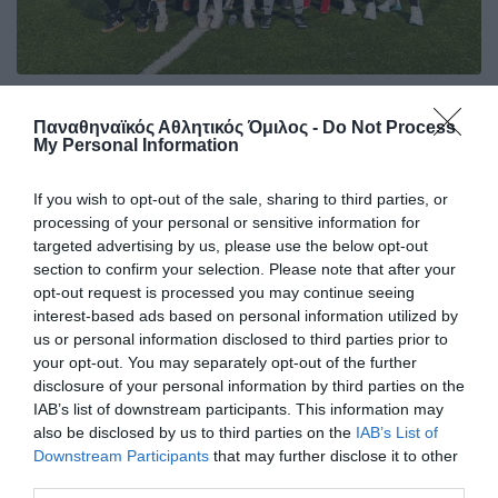
Καρπενήσι – Παναθηναϊκός 4-2
Παναθηναϊκός Αθλητικός Όμιλος -
Do Not Process
Ο Παναθηναϊκός γνώρισε την εκτός έδρας ήττα στην
My Personal Information
παράταση με 4-2 (1-1 κ.δ.) από το Καρπενήσι στον δεύτερο
ημιτελικό του πρωταθλήματος futsal γυναικών.
If you wish to opt-out of the sale, sharing to third parties, or
processing of your personal or sensitive information for
02.05.2026
FUTSAL ΓΥΝΑΙΚΩΝ
targeted advertising by us, please use the below opt-out
section to confirm your selection. Please note that after your
opt-out request is processed you may continue seeing
interest-based ads based on personal information utilized by
us or personal information disclosed to third parties prior to
your opt-out. You may separately opt-out of the further
disclosure of your personal information by third parties on the
IAB’s list of downstream participants. This information may
also be disclosed by us to third parties on the
IAB’s List of
Downstream Participants
that may further disclose it to other
third parties.