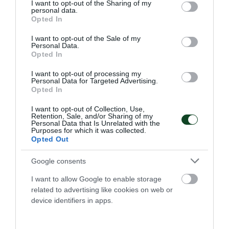
26.06.2026
ΚΟΛΥΜΒΗΣΗ
not limited to your visit or usage behaviour. You may click to
I want to opt-out of the Sharing of my
personal data.
grant or deny consent to Google and its third-party tags to
Opted In
use your data for below specified purposes in below Google
consent section.
I want to opt-out of the Sale of my
ΤΕΛΕΥΤΑΙΑ ΝΕΑ
Personal Data.
Opted In
I want to opt-out of processing my
Personal Data for Targeted Advertising.
Opted In
I want to opt-out of Collection, Use,
Retention, Sale, and/or Sharing of my
Personal Data that Is Unrelated with the
Purposes for which it was collected.
Opted Out
Google consents
I want to allow Google to enable storage
related to advertising like cookies on web or
device identifiers in apps.
Τρεις φορές πρώτοι σκόρερ στην
κορυφαία διασυλλογική