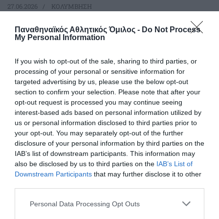
27.06.2026
ΚΟΛΥΜΒΗΣΗ
Παναθηναϊκός Αθλητικός Όμιλος -
Do Not Process
My Personal Information
If you wish to opt-out of the sale, sharing to third parties, or
processing of your personal or sensitive information for
targeted advertising by us, please use the below opt-out
section to confirm your selection. Please note that after your
opt-out request is processed you may continue seeing
interest-based ads based on personal information utilized by
us or personal information disclosed to third parties prior to
your opt-out. You may separately opt-out of the further
disclosure of your personal information by third parties on the
IAB’s list of downstream participants. This information may
Ανταγωνιστική Ντουντουνάκη
also be disclosed by us to third parties on the
IAB’s List of
στη Ρώμη
Downstream Participants
that may further disclose it to other
Η Άννα Ντουντουνάκη συμμετείχε σε δύο τελικούς την
third parties.
πρώτη μέρα του Sette Colli στη Ρώμη.
Please note that this website/app uses one or more Google
Personal Data Processing Opt Outs
services and may gather and store information including but