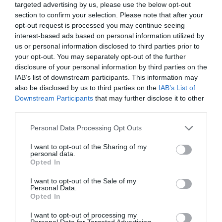
Η Εθνική στον τελικό με 7
targeted advertising by us, please use the below opt-out
«πράσινα» γκολ!
section to confirm your selection. Please note that after your
Ο Παναθηναϊκός αποτελεί πλέον κεντρικό αιμοδότη της
opt-out request is processed you may continue seeing
Εθνικής και στο πόλο και οι «πράσινοι» οδήγησαν τη
interest-based ads based on personal information utilized by
«γαλανόλευκη» στον τελικό, δείχνοντας ότι ο Σύλλογος
us or personal information disclosed to third parties prior to
αποτελεί το παρόν και το μέλλον του αντιπροσωπευτικού
your opt-out. You may separately opt-out of the further
συγκροτήματος.
disclosure of your personal information by third parties on the
IAB’s list of downstream participants. This information may
also be disclosed by us to third parties on the
IAB’s List of
25.07.2026
ΠΟΛΟ ΑΝΔΡΩΝ
Downstream Participants
that may further disclose it to other
third parties.
Please note that this website/app uses one or more Google
Personal Data Processing Opt Outs
services and may gather and store information including but
not limited to your visit or usage behaviour. You may click to
I want to opt-out of the Sharing of my
personal data.
grant or deny consent to Google and its third-party tags to
Opted In
use your data for below specified purposes in below Google
consent section.
I want to opt-out of the Sale of my
Personal Data.
Opted In
I want to opt-out of processing my
Personal Data for Targeted Advertising.