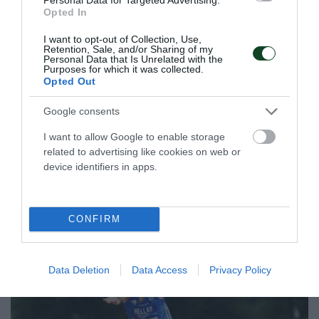
Opted In
Στην τετράδα η Εθνική πόλο με
I want to opt-out of Collection, Use,
Retention, Sale, and/or Sharing of my
πέντε «πράσινους»
Personal Data that Is Unrelated with the
Purposes for which it was collected.
Η Εθνική ομάδα πόλο ανδρών προκρίθηκε στα ημιτελικά
Opted Out
του Παγκοσμίου Κυπέλλου με πέντε παίκτες του
Παναθηναϊκού στη σύνθεσή της.
Google consents
I want to allow Google to enable storage
23.07.2026
ΠΟΛΟ ΑΝΔΡΩΝ
related to advertising like cookies on web or
device identifiers in apps.
ΤΕΛΕΥΤΑΙΑ ΝΕΑ
CONFIRM
Data Deletion
Data Access
Privacy Policy