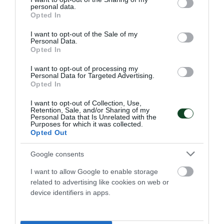
personal data.
Η Εθνική ομάδα βόλεϊ γυναικών αναδείχθηκε ισόπαλη με
grant or deny consent to Google and its third-party tags to
Opted In
την αντίστοιχη της Σουηδία σε φιλική αναμέτρηση που
use your data for below specified purposes in below Google
συμμετείχαν δύο παίκτριες του Παναθηναϊκού.
consent section.
I want to opt-out of the Sale of my
Personal Data.
Opted In
05.08.2026
ΒΟΛΕΪ ΓΥΝΑΙΚΩΝ
I want to opt-out of processing my
Personal Data for Targeted Advertising.
Opted In
I want to opt-out of Collection, Use,
Retention, Sale, and/or Sharing of my
Personal Data that Is Unrelated with the
Purposes for which it was collected.
Opted Out
Google consents
I want to allow Google to enable storage
related to advertising like cookies on web or
device identifiers in apps.
Τα φιλικά του βόλεϊ γυναικών