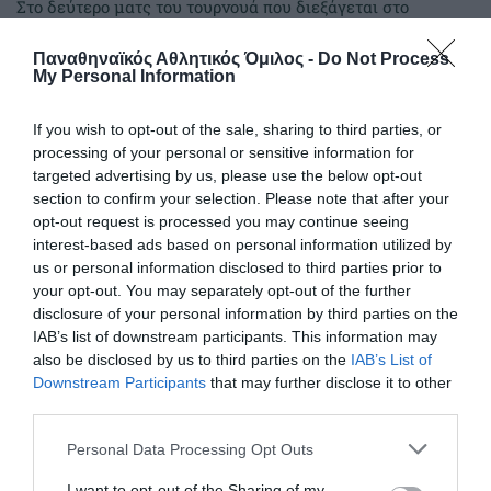
Στο δεύτερο ματς του τουρνουά που διεξάγεται στο
Ουρμπίνο το αντιπροσωπευτικό μας συγκρότημα ηττήθηκε
στο τάι μπρέικ από τη Μεσογειακή ομάδα της Ιταλίας.
Παναθηναϊκός Αθλητικός Όμιλος -
Do Not Process
My Personal Information
06.08.2026
ΒΟΛΕΪ ΓΥΝΑΙΚΩΝ
If you wish to opt-out of the sale, sharing to third parties, or
processing of your personal or sensitive information for
targeted advertising by us, please use the below opt-out
section to confirm your selection. Please note that after your
opt-out request is processed you may continue seeing
interest-based ads based on personal information utilized by
us or personal information disclosed to third parties prior to
your opt-out. You may separately opt-out of the further
disclosure of your personal information by third parties on the
IAB’s list of downstream participants. This information may
also be disclosed by us to third parties on the
IAB’s List of
Downstream Participants
that may further disclose it to other
third parties.
Please note that this website/app uses one or more Google
Φιλική ισοπαλία με διπλή
Personal Data Processing Opt Outs
services and may gather and store information including but
«πράσινη» συμμετοχή
not limited to your visit or usage behaviour. You may click to
I want to opt-out of the Sharing of my