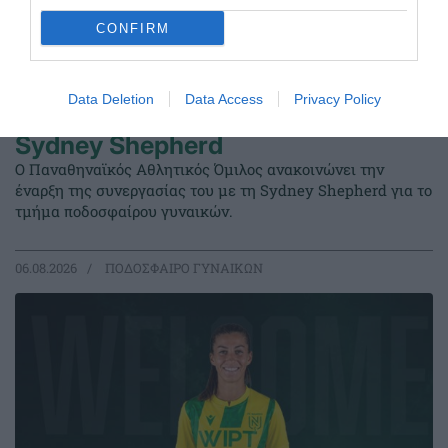
CONFIRM
Data Deletion
Data Access
Privacy Policy
Με το τριφύλλι στο στήθος η
Sydney Shepherd
Ο Παναθηναϊκός Αθλητικός Όμιλος ανακοινώνει την
έναρξη της συνεργασίας του με τη Sydney Shepherd για το
τμήμα ποδοσφαίρου γυναικών.
06.08.2026
ΠΟΔΟΣΦΑΙΡΟ ΓΥΝΑΙΚΩΝ