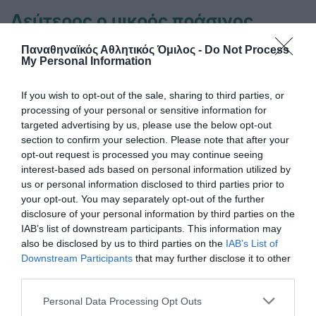
Δεύτερος ο μικρός πράσινος…
Ρομπέν!
Παναθηναϊκός Αθλητικός Όμιλος -
Do Not Process
Συνεχίζει τις διακρίσεις ο Παναθηναϊκός στην τοξοβολία
My Personal Information
και στις μικρές ηλικίες και το κατάφερε και το περασμένο
Σαββατοκύριακο.
If you wish to opt-out of the sale, sharing to third parties, or
processing of your personal or sensitive information for
targeted advertising by us, please use the below opt-out
14.03.2024
ΑΚΑΔΗΜΙΑ ΤΟΞΟΒΟΛΙΑΣ
section to confirm your selection. Please note that after your
opt-out request is processed you may continue seeing
interest-based ads based on personal information utilized by
us or personal information disclosed to third parties prior to
your opt-out. You may separately opt-out of the further
disclosure of your personal information by third parties on the
IAB’s list of downstream participants. This information may
also be disclosed by us to third parties on the
IAB’s List of
Downstream Participants
that may further disclose it to other
third parties.
Please note that this website/app uses one or more Google
Personal Data Processing Opt Outs
services and may gather and store information including but