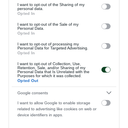
not limited to your visit or usage behaviour. You may click to
I want to opt-out of the Sharing of my
personal data.
Εύστοχα «τριφύλλια» στη Νίκαια
grant or deny consent to Google and its third-party tags to
Opted In
use your data for below specified purposes in below Google
Δυναμική παρουσία του Παναθηναϊκού στο Πανελλήνιο
consent section.
πρωτάθλημα της Νίκαιας με μετάλλια και καλά
I want to opt-out of the Sale of my
Personal Data.
πλασαρίσματα.
Opted In
I want to opt-out of processing my
03.07.2023
ΑΚΑΔΗΜΙΑ ΤΟΞΟΒΟΛΙΑΣ
Personal Data for Targeted Advertising.
Opted In
I want to opt-out of Collection, Use,
Retention, Sale, and/or Sharing of my
ΤΕΛΕΥΤΑΙΑ ΝΕΑ
Personal Data that Is Unrelated with the
Purposes for which it was collected.
Opted Out
Google consents
I want to allow Google to enable storage
related to advertising like cookies on web or
device identifiers in apps.