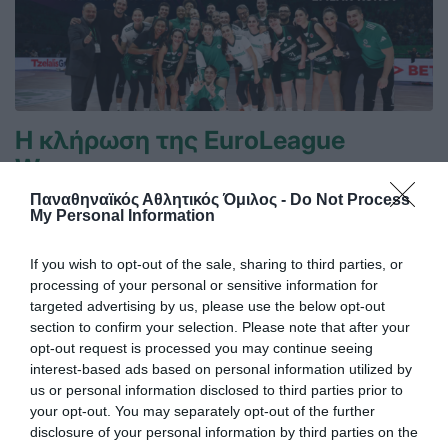
Η κλήρωση της EuroLeague
Women
Ο Παναθηναϊκός έμαθε το μονοπάτι του για την πρόκριση
Παναθηναϊκός Αθλητικός Όμιλος -
Do Not Process
στους ομίλους της EuroLeague.
My Personal Information
If you wish to opt-out of the sale, sharing to third parties, or
16.07.2026
ΜΠΑΣΚΕΤ ΓΥΝΑΙΚΩΝ
processing of your personal or sensitive information for
targeted advertising by us, please use the below opt-out
section to confirm your selection. Please note that after your
opt-out request is processed you may continue seeing
interest-based ads based on personal information utilized by
us or personal information disclosed to third parties prior to
your opt-out. You may separately opt-out of the further
disclosure of your personal information by third parties on the