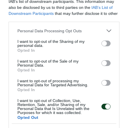
IAB’s list of downstream participants. This information may
also be disclosed by us to third parties on the
IAB’s List of
Downstream Participants
that may further disclose it to other
third parties.
Please note that this website/app uses one or more Google
Personal Data Processing Opt Outs
services and may gather and store information including but
Μεγάλη νίκη κόντρα στην Τσεχία
not limited to your visit or usage behaviour. You may click to
I want to opt-out of the Sharing of my
για την Εθνική Νέων γυναικών
personal data.
grant or deny consent to Google and its third-party tags to
Opted In
Η Εθνική ομάδα μπάσκετ γυναικών νίκησε την Τσεχία και
use your data for below specified purposes in below Google
είναι κοντά στην πρόκριση στα ημιτελικά του ευρωπαϊκού
consent section.
I want to opt-out of the Sale of my
πρωταθλήματος Β' κατηγορίας.
Personal Data.
Opted In
08.07.2026
ΜΠΑΣΚΕΤ ΓΥΝΑΙΚΩΝ
I want to opt-out of processing my
Personal Data for Targeted Advertising.
Opted In
I want to opt-out of Collection, Use,
ΤΕΛΕΥΤΑΙΑ ΝΕΑ
Retention, Sale, and/or Sharing of my
Personal Data that Is Unrelated with the
Purposes for which it was collected.
Opted Out