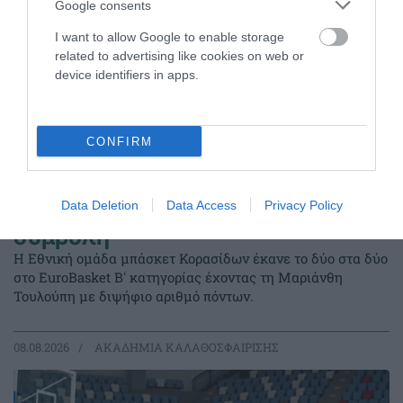
Google consents
I want to allow Google to enable storage
related to advertising like cookies on web or
device identifiers in apps.
CONFIRM
Data Deletion
Data Access
Privacy Policy
Δύο στα δύο με «πράσινη»
σύμβολη
Η Εθνική ομάδα μπάσκετ Κορασίδων έκανε το δύο στα δύο
στο EuroBasket Β' κατηγορίας έχοντας τη Μαριάνθη
Τουλούπη με διψήφιο αριθμό πόντων.
08.08.2026
ΑΚΑΔΗΜΙΑ ΚΑΛΑΘΟΣΦΑΙΡΙΣΗΣ