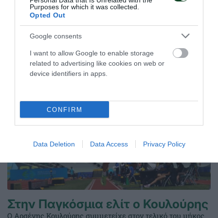
Personal Data that Is Unrelated with the
Purposes for which it was collected.
17.05.2026
ΠΥΓΜΑΧΙΑ
Opted Out
Google consents
ΤΕΛΕΥΤΑΙΑ ΝΕΑ
I want to allow Google to enable storage
related to advertising like cookies on web or
device identifiers in apps.
CONFIRM
Data Deletion
Data Access
Privacy Policy
Στην Παγκόσμια ελίτ ο Κουλούρης
Ο Αρσένης Κουλούρης συμμετείχε στον τελικό του μήκος