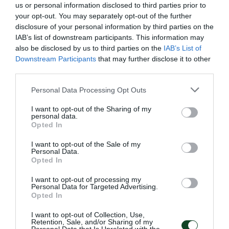
26.05.2026
ΠΥΓΜΑΧΙΑ
us or personal information disclosed to third parties prior to
your opt-out. You may separately opt-out of the further
disclosure of your personal information by third parties on the
IAB’s list of downstream participants. This information may
also be disclosed by us to third parties on the
IAB’s List of
Downstream Participants
that may further disclose it to other
third parties.
Please note that this website/app uses one or more Google
Personal Data Processing Opt Outs
services and may gather and store information including but
not limited to your visit or usage behaviour. You may click to
I want to opt-out of the Sharing of my
personal data.
grant or deny consent to Google and its third-party tags to
Opted In
use your data for below specified purposes in below Google
consent section.
I want to opt-out of the Sale of my
Personal Data.
«Πράσινες» διακρίσεις στο
Opted In
εξωτερικό
I want to opt-out of processing my
Personal Data for Targeted Advertising.
Το τμήμα πυγμαχίας του Παναθηναϊκού είχε δύο
Opted In
συμμετοχές στο εξωτερικό με τον Παντελή Γεωργόπουλο
και τη Δέσποινα Μακρή να εκπροσωπούν τον Σύλλογο.
I want to opt-out of Collection, Use,
Retention, Sale, and/or Sharing of my