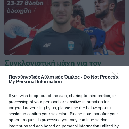
Συγκλονιστική μάχη για τον
Κωστούρο
Παναθηναϊκός Αθλητικός Όμιλος -
Do Not Process
Με ψυχή, πάθος και τεράστια αγωνιστική προσπάθεια
My Personal Information
ολοκλήρωσε την πορεία του στο Διεθνές τουρνουά «I.
Abashidze Memorial International Boxing Tournament»
If you wish to opt-out of the sale, sharing to third parties, or
στο Μπατούμι της Γεωργίας ο Παναγιώτης Κωστούρος,
processing of your personal or sensitive information for
εκπροσωπώντας επάξια τα ελληνικά χρώματα απέναντι σε
targeted advertising by us, please use the below opt-out
έναν από τους πιο έμπειρους και διακεκριμένους αθλητές
section to confirm your selection. Please note that after your
της κατηγορίας.
opt-out request is processed you may continue seeing
interest-based ads based on personal information utilized by