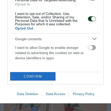
Personal Data for Targeted Advertising.
Opted In
I want to opt-out of Collection, Use,
Retention, Sale, and/or Sharing of my
Με Μάκρα και τη νέα χρονιά!
Personal Data that Is Unrelated with the
Purposes for which it was collected.
Ο Παναθηναϊκός Αθλητικός Όμιλος ανακοινώνει την
Opted Out
έναρξη της συνεργασίας του με τον προπονητή της
ανδρικής ομάδας πινγκ πονγκ Λευτέρη Μάκρα.
Google consents
I want to allow Google to enable storage
29.05.2026
ΠΙΝΓΚ ΠΟΝΓΚ ΑΝΔΡΩΝ
related to advertising like cookies on web or
device identifiers in apps.
ΤΕΛΕΥΤΑΙΑ ΝΕΑ
CONFIRM
Data Deletion
Data Access
Privacy Policy