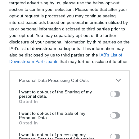
targeted advertising by us, please use the below opt-out
section to confirm your selection. Please note that after your
opt-out request is processed you may continue seeing
Θετικό ξεκίνημα για τον Γκιώνη
interest-based ads based on personal information utilized by
στην Κροατία
us or personal information disclosed to third parties prior to
your opt-out. You may separately opt-out of the further
Ο Παναγιώτης Γκιώνης προκρίθηκε στον δεύτερο
disclosure of your personal information by third parties on the
προκριματικό γύρο του World Table Tennis Contender του
IAB’s list of downstream participants. This information may
Ζάγκρεμπ.
also be disclosed by us to third parties on the
IAB’s List of
Downstream Participants
that may further disclose it to other
third parties.
09.06.2026
ΠΙΝΓΚ ΠΟΝΓΚ ΑΝΔΡΩΝ
Please note that this website/app uses one or more Google
Personal Data Processing Opt Outs
services and may gather and store information including but
not limited to your visit or usage behaviour. You may click to
I want to opt-out of the Sharing of my
personal data.
grant or deny consent to Google and its third-party tags to
Opted In
use your data for below specified purposes in below Google
consent section.
I want to opt-out of the Sale of my
Personal Data.
Opted In
I want to opt-out of processing my