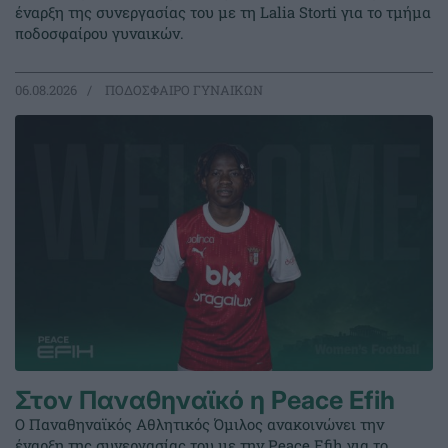
έναρξη της συνεργασίας του με τη Lalia Storti για το τμήμα
ποδοσφαίρου γυναικών.
06.08.2026
ΠΟΔΟΣΦΑΙΡΟ ΓΥΝΑΙΚΩΝ
Στον Παναθηναϊκό η Peace Efih
Ο Παναθηναϊκός Αθλητικός Όμιλος ανακοινώνει την
έναρξη της συνεργασίας του με την Peace Efih για το