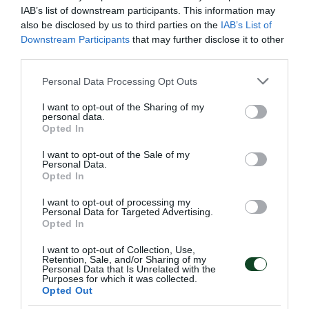
IAB’s list of downstream participants. This information may
also be disclosed by us to third parties on the
IAB’s List of
Downstream Participants
that may further disclose it to other
third parties.
Please note that this website/app uses one or more Google
Personal Data Processing Opt Outs
services and may gather and store information including but
not limited to your visit or usage behaviour. You may click to
I want to opt-out of the Sharing of my
personal data.
grant or deny consent to Google and its third-party tags to
Opted In
use your data for below specified purposes in below Google
consent section.
I want to opt-out of the Sale of my
Personal Data.
Opted In
Πράσινη ατμόσφαιρα στη
I want to opt-out of processing my
Personal Data for Targeted Advertising.
Μυτιλήνη
Opted In
Η ομάδα Αγοριών Κ17 του Παναθηναϊκού έδωσε δύο ακόμα
φιλικά ματς στη Μυτιλήνη έχοντας τη συμπαράσταση των
I want to opt-out of Collection, Use,
Retention, Sale, and/or Sharing of my
φιλάθλων του Συλλόγου.
Personal Data that Is Unrelated with the
Purposes for which it was collected.
Opted Out
17.04.2026
ΑΚΑΔΗΜΙΑ ΒΟΛΕΪ ΑΝΔΡΩΝ