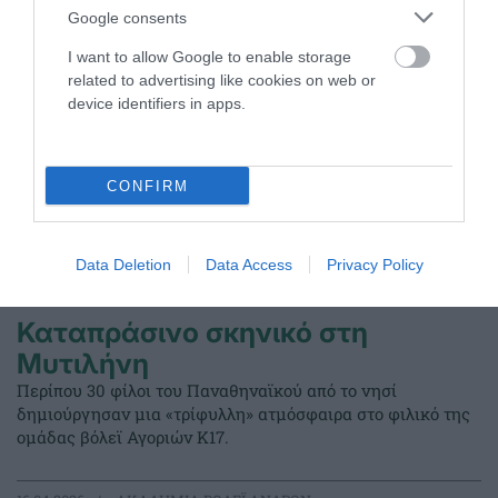
Google consents
I want to allow Google to enable storage
related to advertising like cookies on web or
device identifiers in apps.
CONFIRM
Data Deletion
Data Access
Privacy Policy
Καταπράσινο σκηνικό στη
Μυτιλήνη
Περίπου 30 φίλοι του Παναθηναϊκού από το νησί
δημιούργησαν μια «τρίφυλλη» ατμόσφαιρα στο φιλικό της
ομάδας βόλεϊ Αγοριών Κ17.