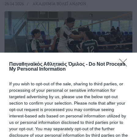
26.04.2026
ΑΚΑΔΗΜΙΑ ΒΟΛΕΪ ΑΝΔΡΩΝ
Παναθηναϊκός Αθλητικός Όμιλος -
Do Not Process
My Personal Information
If you wish to opt-out of the sale, sharing to third parties, or
processing of your personal or sensitive information for
Τα «τριφυλλάκια» στο φιλέ
targeted advertising by us, please use the below opt-out
section to confirm your selection. Please note that after your
Τα τμήματα βόλεϊ ακαδημιών του Παναθηναϊκού έδωσαν
opt-out request is processed you may continue seeing
αγώνες μέσα στο Σαββατοκύριακο.
interest-based ads based on personal information utilized by
us or personal information disclosed to third parties prior to
your opt-out. You may separately opt-out of the further
20.04.2026
ΑΚΑΔΗΜΙΑ ΒΟΛΕΪ ΑΝΔΡΩΝ
disclosure of your personal information by third parties on the