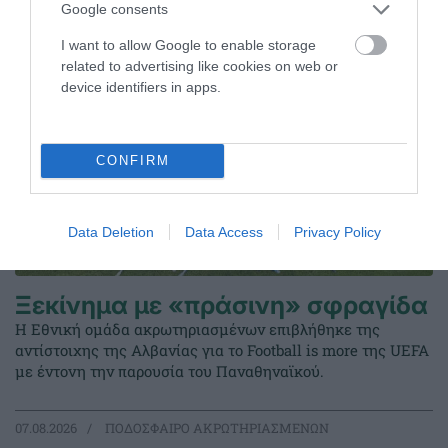
Google consents
I want to allow Google to enable storage
related to advertising like cookies on web or
device identifiers in apps.
CONFIRM
Data Deletion
Data Access
Privacy Policy
Ξεκίνημα με «πράσινη» σφραγίδα
Η Εθνική ομάδα ακρωτηριασμένων επιβλήθηκε της
αντίστοιχης της Αλβανίας για το Football is more της UEFA
με έντονη την παρουσία του Παναθηναϊκού.
07.08.2026
ΠΟΔΟΣΦΑΙΡΟ ΑΚΡΩΤΗΡΙΑΣΜΕΝΩΝ