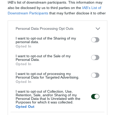
IAB’s list of downstream participants. This information may
also be disclosed by us to third parties on the
IAB’s List of
Downstream Participants
that may further disclose it to other
third parties.
Please note that this website/app uses one or more Google
Personal Data Processing Opt Outs
services and may gather and store information including but
not limited to your visit or usage behaviour. You may click to
I want to opt-out of the Sharing of my
personal data.
grant or deny consent to Google and its third-party tags to
Opted In
use your data for below specified purposes in below Google
Η κλήρωση της Volley League
consent section.
I want to opt-out of the Sale of my
γυναικών
Personal Data.
Opted In
Πραγματοποιήθηκε η κλήρωση της Volley League
γυναικών και το «τριφύλλι» ξεκινάει τις αγωνιστικές του
I want to opt-out of processing my
υποχρεώσεις εντός έδρας με την ΑΕΚ.
Personal Data for Targeted Advertising.
Opted In
21.07.2026
ΒΟΛΕΪ ΓΥΝΑΙΚΩΝ
I want to opt-out of Collection, Use,
Retention, Sale, and/or Sharing of my
Personal Data that Is Unrelated with the
Purposes for which it was collected.
Opted Out
ΤΕΛΕΥΤΑΙΑ ΝΕΑ