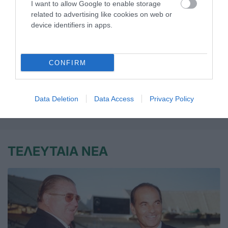
I want to allow Google to enable storage
related to advertising like cookies on web or
device identifiers in apps.
Μεγάλη νίκη κόντρα στην Τσεχία
για την Εθνική Νέων γυναικών
Η Εθνική ομάδα μπάσκετ γυναικών νίκησε την Τσεχία και
CONFIRM
είναι κοντά στην πρόκριση στα ημιτελικά του ευρωπαϊκού
πρωταθλήματος Β' κατηγορίας.
Data Deletion
Data Access
Privacy Policy
08.07.2026
ΜΠΑΣΚΕΤ ΓΥΝΑΙΚΩΝ
ΤΕΛΕΥΤΑΙΑ ΝΕΑ