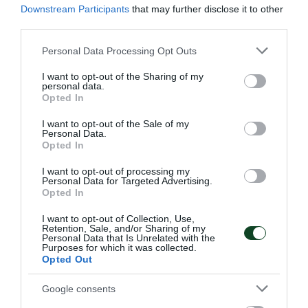
Downstream Participants
that may further disclose it to other
third parties.
Η κλήρωση της EuroLeague
Please note that this website/app uses one or more Google
Personal Data Processing Opt Outs
services and may gather and store information including but
Women
not limited to your visit or usage behaviour. You may click to
I want to opt-out of the Sharing of my
Ο Παναθηναϊκός έμαθε το μονοπάτι του για την πρόκριση
personal data.
grant or deny consent to Google and its third-party tags to
Opted In
στους ομίλους της EuroLeague.
use your data for below specified purposes in below Google
consent section.
I want to opt-out of the Sale of my
Personal Data.
16.07.2026
ΜΠΑΣΚΕΤ ΓΥΝΑΙΚΩΝ
Opted In
I want to opt-out of processing my
Personal Data for Targeted Advertising.
Opted In
I want to opt-out of Collection, Use,
Retention, Sale, and/or Sharing of my
Personal Data that Is Unrelated with the
Purposes for which it was collected.
Opted Out
Google consents