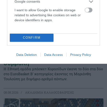
Google consents
I want to allow Google to enable storage
related to advertising like cookies on web or
device identifiers in apps.
CONFIRM
Data Deletion
Data Access
Privacy Policy
Δύο στα δύο με «πράσινη»
σύμβολη
Η Εθνική ομάδα μπάσκετ Κορασίδων έκανε το δύο στα δύο
στο EuroBasket Β' κατηγορίας έχοντας τη Μαριάνθη
Τουλούπη με διψήφιο αριθμό πόντων.
08.08.2026
ΑΚΑΔΗΜΙΑ ΚΑΛΑΘΟΣΦΑΙΡΙΣΗΣ