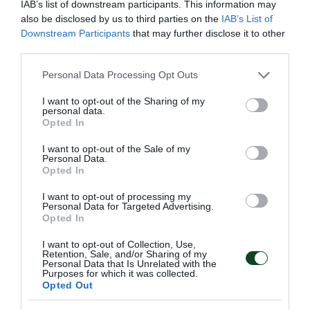
IAB’s list of downstream participants. This information may
also be disclosed by us to third parties on the
IAB’s List of
Downstream Participants
that may further disclose it to other
third parties.
Please note that this website/app uses one or more Google
Personal Data Processing Opt Outs
services and may gather and store information including but
not limited to your visit or usage behaviour. You may click to
I want to opt-out of the Sharing of my
Καρπενήσι – Παναθηναϊκός 4-2
personal data.
grant or deny consent to Google and its third-party tags to
Opted In
Ο Παναθηναϊκός γνώρισε την εκτός έδρας ήττα στην
use your data for below specified purposes in below Google
παράταση με 4-2 (1-1 κ.δ.) από το Καρπενήσι στον δεύτερο
consent section.
I want to opt-out of the Sale of my
ημιτελικό του πρωταθλήματος futsal γυναικών.
Personal Data.
Opted In
02.05.2026
FUTSAL ΓΥΝΑΙΚΩΝ
I want to opt-out of processing my
Personal Data for Targeted Advertising.
Opted In
I want to opt-out of Collection, Use,
ΤΕΛΕΥΤΑΙΑ ΝΕΑ
Retention, Sale, and/or Sharing of my
Personal Data that Is Unrelated with the
Purposes for which it was collected.
Opted Out