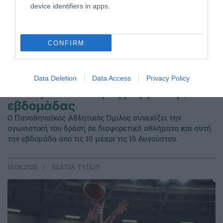
device identifiers in apps.
CONFIRM
Data Deletion
Data Access
Privacy Policy
Το «πράσινο» πρόγραμμα της
εβδομάδας
Ο Παναθηναϊκός Αθλητικός Όμιλος συνεχίζει την
αγωνιστική του δράση σε διαφορετικά αθλήματα και αυτή
την εβδομάδα από τις 10 μέχρι τις 16 Αυγούστου.
10.08.2026
ΔΕΛΤΙΑ ΤΥΠΟΥ