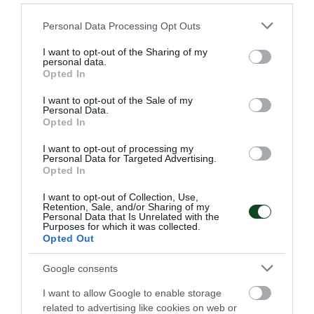
Please note that this website/app uses one or more Google
Personal Data Processing Opt Outs
services and may gather and store information including but
not limited to your visit or usage behaviour. You may click to
I want to opt-out of the Sharing of my
personal data.
grant or deny consent to Google and its third-party tags to
Opted In
use your data for below specified purposes in below Google
Ισοπαλία με την Καβάλα
consent section.
I want to opt-out of the Sale of my
Το τμήμα σκάκι του Παναθηναϊκού παραμένει χωρίς ήττα
Personal Data.
στο πρωτάθλημα της Α' Εθνικής.
Opted In
I want to opt-out of processing my
Personal Data for Targeted Advertising.
08.07.2026
ΣΚΑΚΙ
Opted In
I want to opt-out of Collection, Use,
Retention, Sale, and/or Sharing of my
ΤΕΛΕΥΤΑΙΑ ΝΕΑ
Personal Data that Is Unrelated with the
Purposes for which it was collected.
Opted Out
Google consents
I want to allow Google to enable storage
related to advertising like cookies on web or