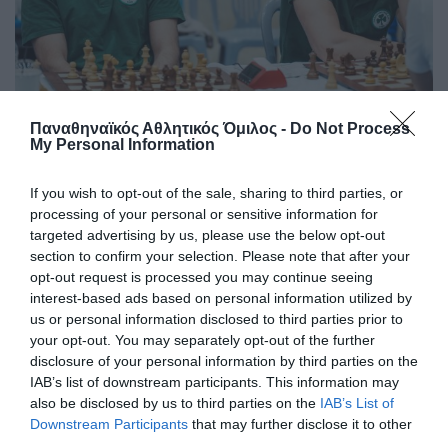
Παναθηναϊκός Αθλητικός Όμιλος -
Do Not Process
Νίκη κόντρα στον ΟΦΗ μία
My Personal Information
αγωνιστική πριν το φινάλε
Ο Παναθηναϊκός νίκησε τον ΟΦΗ την έκτη αγωνιστική της
If you wish to opt-out of the sale, sharing to third parties, or
Α Εθνικής στο σκάκι.
processing of your personal or sensitive information for
targeted advertising by us, please use the below opt-out
section to confirm your selection. Please note that after your
09.07.2026
ΣΚΑΚΙ
opt-out request is processed you may continue seeing
interest-based ads based on personal information utilized by
us or personal information disclosed to third parties prior to
your opt-out. You may separately opt-out of the further
disclosure of your personal information by third parties on the
IAB’s list of downstream participants. This information may
also be disclosed by us to third parties on the
IAB’s List of
Downstream Participants
that may further disclose it to other
third parties.