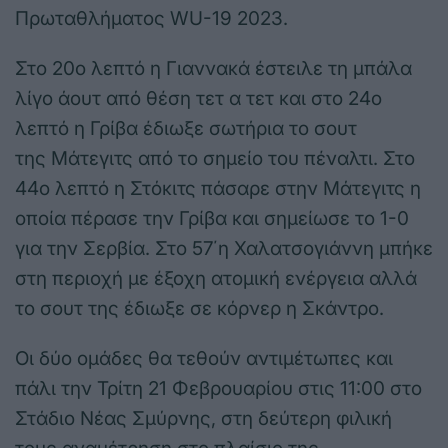
Πρωταθλήματος WU-19 2023.
Στο 20ο λεπτό η Γιαννακά έστειλε τη μπάλα
λίγο άουτ από θέση τετ α τετ και στο 24ο
λεπτό η Γρίβα έδιωξε σωτήρια το σουτ
της Μάτεγιτς από το σημείο του πέναλτι. Στο
44ο λεπτό η Στόκιτς πάσαρε στην Μάτεγιτς η
οποία πέρασε την Γρίβα και σημείωσε το 1-0
για την Σερβία. Στο 57΄η Χαλατσογιάννη μπήκε
στη περιοχή με έξοχη ατομική ενέργεια αλλά
το σουτ της έδιωξε σε κόρνερ η Σκάντρο.
Οι δύο ομάδες θα τεθούν αντιμέτωπες και
πάλι την Τρίτη 21 Φεβρουαρίου στις 11:00 στο
Στάδιο Νέας Σμύρνης, στη δεύτερη φιλική