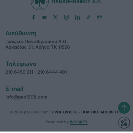
ΠΑΝΑΘΗΝΑΪΚΟΣ Α.Ο.
Διεύθυνση
Γραφεία Παναθηναϊκού Α.Ο.
Αρκαδίας 31, Αθήνα ΤΚ 11526
Τηλέφωνο
210 6450 211 - 210 6444 401
E-mail
info@pao1908.com
↑
© 2026 pao1908.com |
ΟΡΟΙ ΧΡΗΣΗΣ - ΠΟΛΙΤΙΚΗ ΑΠΟΡΡΗΤΟΥ
Produced by
WHISKEY