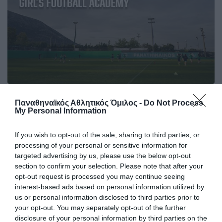
Try-Out για την ακαδημία
Παναθηναϊκός Αθλητικός Όμιλος -
Do Not Process
ποδοσφαίρου γυναικών
My Personal Information
Ο Παναθηναϊκός Αθλητικός Όμιλος διοργανώνει
δοκιμαστικά για τη στελέχωση της ακαδημίας
If you wish to opt-out of the sale, sharing to third parties, or
ποδοσφαίρου γυναικών.
processing of your personal or sensitive information for
targeted advertising by us, please use the below opt-out
section to confirm your selection. Please note that after your
10.06.2026
ΑΚΑΔΗΜΙΑ ΠΟΔΟΣΦΑΙΡΟΥ ΓΥΝΑΙΚΩΝ
opt-out request is processed you may continue seeing
interest-based ads based on personal information utilized by
us or personal information disclosed to third parties prior to
your opt-out. You may separately opt-out of the further
disclosure of your personal information by third parties on the