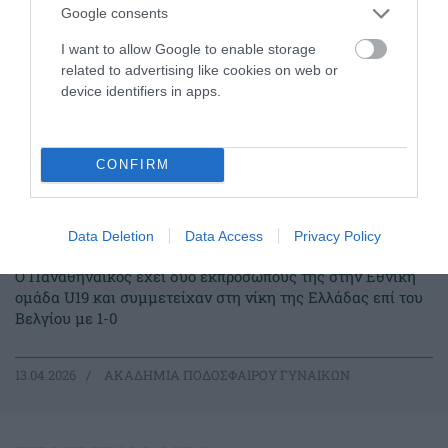
Google consents
I want to allow Google to enable storage
related to advertising like cookies on web or
device identifiers in apps.
CONFIRM
«Γαλανόλευκη» νίκη με πράσινο
Data Deletion
Data Access
Privacy Policy
γκολ
Ο Παναθηναϊκός έχει δύο εκπροσώπους της στην Εθνική
ομάδα U19 και συμμετείχαν στη νίκη της Ελλάδας επί του
Βελγίου με 1-0
13.04.2026
ΑΚΑΔΗΜΙΑ ΠΟΔΟΣΦΑΙΡΟΥ ΓΥΝΑΙΚΩΝ