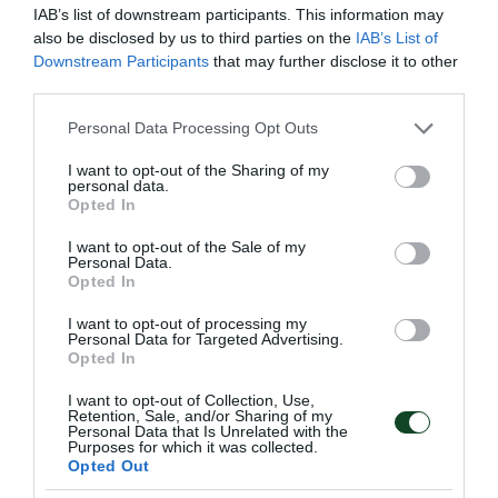
IAB’s list of downstream participants. This information may
also be disclosed by us to third parties on the
IAB’s List of
Downstream Participants
that may further disclose it to other
third parties.
Please note that this website/app uses one or more Google
Personal Data Processing Opt Outs
services and may gather and store information including but
not limited to your visit or usage behaviour. You may click to
I want to opt-out of the Sharing of my
personal data.
grant or deny consent to Google and its third-party tags to
Opted In
use your data for below specified purposes in below Google
«Γαλανόλευκη» νίκη με δύο
consent section.
I want to opt-out of the Sale of my
«τριφύλλια»
Personal Data.
Opted In
Η Εθνική Ελλάδας U19 κατάφερε και νίκησε τη Ρουμανία
με 1-0 έχοντας στη σύνθεση της , τις Καλοκαιρινού και
I want to opt-out of processing my
Νάνου του Παναθηναϊκού.
Personal Data for Targeted Advertising.
Opted In
I want to opt-out of Collection, Use,
15.04.2026
ΑΚΑΔΗΜΙΑ ΠΟΔΟΣΦΑΙΡΟΥ ΓΥΝΑΙΚΩΝ
Retention, Sale, and/or Sharing of my
Personal Data that Is Unrelated with the
Purposes for which it was collected.
Opted Out