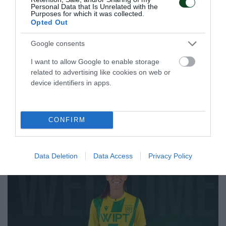
Personal Data that Is Unrelated with the
Purposes for which it was collected.
Με Μάκρα και τη νέα χρονιά!
Opted Out
Ο Παναθηναϊκός Αθλητικός Όμιλος ανακοινώνει την
Google consents
έναρξη της συνεργασίας του με τον προπονητή της
ανδρικής ομάδας πινγκ πονγκ Λευτέρη Μάκρα.
I want to allow Google to enable storage
related to advertising like cookies on web or
device identifiers in apps.
29.05.2026
ΠΙΝΓΚ ΠΟΝΓΚ ΑΝΔΡΩΝ
CONFIRM
ΤΕΛΕΥΤΑΙΑ ΝΕΑ
Data Deletion
Data Access
Privacy Policy