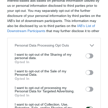
interest-based ads based on personal information utilized by
us or personal information disclosed to third parties prior to
Θετικό ξεκίνημα για τον Γκιώνη
your opt-out. You may separately opt-out of the further
στην Κροατία
disclosure of your personal information by third parties on the
Ο Παναγιώτης Γκιώνης προκρίθηκε στον δεύτερο
IAB’s list of downstream participants. This information may
προκριματικό γύρο του World Table Tennis Contender του
also be disclosed by us to third parties on the
IAB’s List of
Ζάγκρεμπ.
Downstream Participants
that may further disclose it to other
third parties.
Please note that this website/app uses one or more Google
09.06.2026
ΠΙΝΓΚ ΠΟΝΓΚ ΑΝΔΡΩΝ
Personal Data Processing Opt Outs
services and may gather and store information including but
not limited to your visit or usage behaviour. You may click to
I want to opt-out of the Sharing of my
personal data.
grant or deny consent to Google and its third-party tags to
Opted In
use your data for below specified purposes in below Google
consent section.
I want to opt-out of the Sale of my
Personal Data.
Opted In
I want to opt-out of processing my
Personal Data for Targeted Advertising.
Opted In
I want to opt-out of Collection, Use,
Retention, Sale, and/or Sharing of my