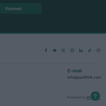
E-mail
info@pao1908.com
↑
Produced by
WHISKEY