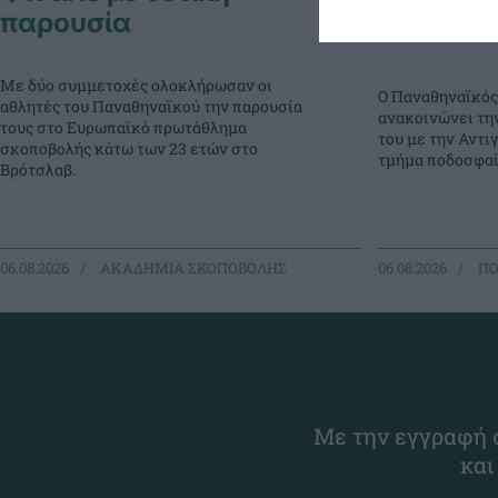
παρουσία
Παπαδο
Με δύο συμμετοχές ολοκλήρωσαν οι
Ο Παναθηναϊκός
αθλητές του Παναθηναϊκού την παρουσία
ανακοινώνει τη
τους στο Ευρωπαϊκό πρωτάθλημα
του με την Αντι
σκοποβολής κάτω των 23 ετών στο
τμήμα ποδοσφαί
Βρότσλαβ.
06.08.2026
ΑΚΑΔΗΜΙΑ ΣΚΟΠΟΒΟΛΗΣ
06.08.2026
ΠΟ
Με την εγγραφή σ
και