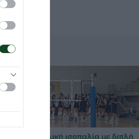
Φιλική ισοπαλία με διπλή