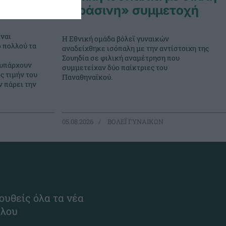
USA
«πράσινη» συμμετοχή
ναι
Η Εθνική ομάδα βόλεϊ γυναικών
ο πολλού τα
αναδείχθηκε ισόπαλη με την αντίστοιχη της
Σουηδία σε φιλική αναμέτρηση που
 υπάρχουν
συμμετείχαν δύο παίκτριες του
ς τιμήν του
Παναθηναϊκού.
 πάρει την
05.08.2026
ΒΟΛΕΪ ΓΥΝΑΙΚΩΝ
ουθείς όλα τα νέα
ίλου