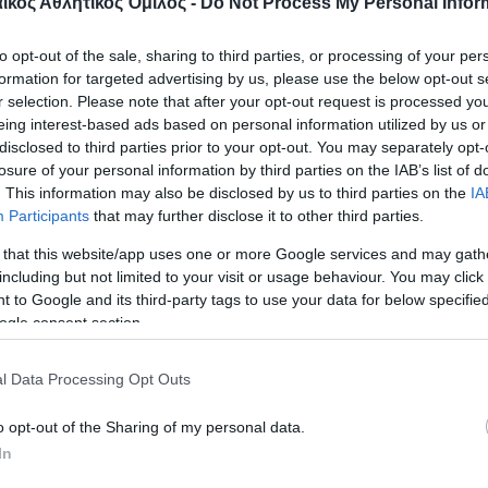
κός Αθλητικός Όμιλος -
Do Not Process My Personal Infor
to opt-out of the sale, sharing to third parties, or processing of your per
formation for targeted advertising by us, please use the below opt-out s
r selection. Please note that after your opt-out request is processed y
αϊκός Αθλητικός Όμιλος ενημερώνει
eing interest-based ads based on personal information utilized by us or
disclosed to third parties prior to your opt-out. You may separately opt-
ων δημοσιογράφων-φωτογράφων για 
losure of your personal information by third parties on the IAB’s list of
εϊ για το Challenge Cup την Τετάρτη 
. This information may also be disclosed by us to third parties on the
IA
ίου κόντρα στον Ολυμπιακό
Participants
that may further disclose it to other third parties.
 that this website/app uses one or more Google services and may gath
including but not limited to your visit or usage behaviour. You may click 
αι προγραμματισμένος για τις 19:00 (Cosmote Spor
 to Google and its third-party tags to use your data for below specifi
ogle consent section.
Αγίου Θωμά στο Μαρούσι και αναμένεται με μεγά
l Data Processing Opt Outs
αφέρονται να είναι παρόντες-ούσες στον αγώνα
o opt-out of the Sharing of my personal data.
τείλουν στο email
a
.sklavounakis
@pao
1908.com
In
ρουαρίου στις 5 το απόγευμα.