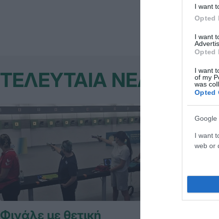
I want t
Opted 
I want 
Advertis
Opted 
I want t
ΤΕΛΕΥΤΑΙΑ ΝΕΑ
of my P
was col
Opted 
Google 
I want t
web or d
Φινάλε με θετική
«Πράσιν