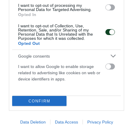
I want to opt-out of processing my
Personal Data for Targeted Advertising.
Opted In
I want to opt-out of Collection, Use,
Retention, Sale, and/or Sharing of my
Δώδεκα «πράσινες» μεταγραφές
Personal Data that Is Unrelated with the
Purposes for which it was collected.
στο θαλάσσιο σκι
Opted Out
Ο Παναθηναϊκός Αθλητικός Όμιλος ανακοινώνει την
έναρξη της συνεργασίας του με 12 αθλητές και αθλήτριες
Google consents
στο θαλάσσιο σκι.
I want to allow Google to enable storage
related to advertising like cookies on web or
29.01.2026
ΘΑΛΑΣΣΙΟ ΣΚΙ
device identifiers in apps.
ΤΕΛΕΥΤΑΙΑ ΝΕΑ
CONFIRM
Data Deletion
Data Access
Privacy Policy