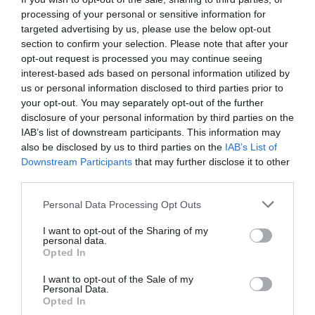
processing of your personal or sensitive information for
targeted advertising by us, please use the below opt-out
section to confirm your selection. Please note that after your
opt-out request is processed you may continue seeing
interest-based ads based on personal information utilized by
Τέταρτη θέση για τον Πετρόπουλο
us or personal information disclosed to third parties prior to
στις ΗΠΑ
your opt-out. You may separately opt-out of the further
disclosure of your personal information by third parties on the
Σπουδαία εμφάνιση από τον Χρήστο Πετρόπουλο, στο
IAB’s list of downstream participants. This information may
Masters Water Ski & Wakeboard Tournament.
also be disclosed by us to third parties on the
IAB’s List of
Downstream Participants
that may further disclose it to other
18.06.2026
ΘΑΛΑΣΣΙΟ ΣΚΙ
third parties.
Please note that this website/app uses one or more Google
Personal Data Processing Opt Outs
services and may gather and store information including but
not limited to your visit or usage behaviour. You may click to
I want to opt-out of the Sharing of my
personal data.
grant or deny consent to Google and its third-party tags to
Opted In
use your data for below specified purposes in below Google
consent section.
I want to opt-out of the Sale of my
Personal Data.
Opted In