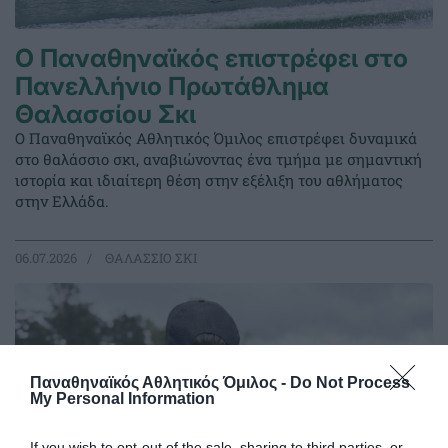
Ο Παναθηναϊκός επιστρέφει στο
Πανελλήνιο Πρωτάθλημα
Θαλασσίου Σκι
Ο Παναθηναϊκός Αθλητικός Όμιλος επιστρέφει δυναμικά
στο θαλάσσιο σκι, αναβιώνοντας ένα τμήμα με σημαντική
ιστορία και ιδιαίτερη θέση στην εξέλιξη του αθλήματος
στην Ελλάδα.
06.07.2026
ΘΑΛΑΣΣΙΟ ΣΚΙ
Παναθηναϊκός Αθλητικός Όμιλος -
Do Not Process
My Personal Information
If you wish to opt-out of the sale, sharing to third parties, or