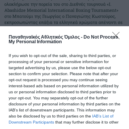
ολοκλήρωσε την πορεία του στο Διεθνές τουρνουά «I.
Abashidze Memorial International Boxing Tournament»
στο Μπατούμι της Γεωργίας ο Παναγιώτης Κωστούρος,
εκπροσωπώντας επάξια τα ελληνικά χρώματα απέναντι σε
έναν από τους πιο έμπειρους και διακεκριμένους αθλητές
της κατηγορίας.
Παναθηναϊκός Αθλητικός Όμιλος -
Do Not Process
My Personal Information
26.05.2026
ΠΥΓΜΑΧΙΑ
If you wish to opt-out of the sale, sharing to third parties, or
processing of your personal or sensitive information for
targeted advertising by us, please use the below opt-out
section to confirm your selection. Please note that after your
opt-out request is processed you may continue seeing
interest-based ads based on personal information utilized by
us or personal information disclosed to third parties prior to
your opt-out. You may separately opt-out of the further
disclosure of your personal information by third parties on the
IAB’s list of downstream participants. This information may
also be disclosed by us to third parties on the
IAB’s List of
Downstream Participants
that may further disclose it to other
third parties.