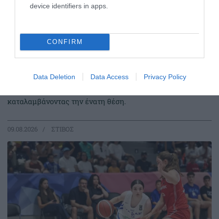
device identifiers in apps.
CONFIRM
Στην Παγκόσμια ελίτ ο Κουλούρης
Data Deletion
Data Access
Privacy Policy
Ο Αρσένης Κουλούρης συμμετείχε στον τελικό του μήκος
στο Παγκόσμιο πρωτάθλημα Κ20 στο Όρεγκον
καταλαμβάνοντας την ένατη θέση.
09.08.2026
ΣΤΙΒΟΣ