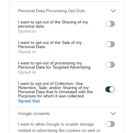
«Πράσινες» διακρίσεις στο
Please note that this website/app uses one or more Google
Personal Data Processing Opt Outs
services and may gather and store information including but
εξωτερικό
not limited to your visit or usage behaviour. You may click to
I want to opt-out of the Sharing of my
personal data.
Το τμήμα πυγμαχίας του Παναθηναϊκού είχε δύο
grant or deny consent to Google and its third-party tags to
Opted In
συμμετοχές στο εξωτερικό με τον Παντελή Γεωργόπουλο
use your data for below specified purposes in below Google
και τη Δέσποινα Μακρή να εκπροσωπούν τον Σύλλογο.
consent section.
I want to opt-out of the Sale of my
Personal Data.
Opted In
17.05.2026
ΠΥΓΜΑΧΙΑ
I want to opt-out of processing my
Personal Data for Targeted Advertising.
Opted In
ΤΕΛΕΥΤΑΙΑ ΝΕΑ
I want to opt-out of Collection, Use,
Retention, Sale, and/or Sharing of my
Personal Data that Is Unrelated with the
Purposes for which it was collected.
Opted Out
Google consents
I want to allow Google to enable storage
related to advertising like cookies on web or