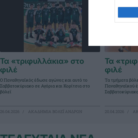
Τα «τριφυλλάκια» στο
Τα «τρι
φιλέ
φιλέ
Ο Παναθηναϊκός έδωσε αγώνες και αυτό το
Τα τμήματα βόλ
Σαββατοκύριακο σε Αγόρια και Κορίτσια στο
Παναθηναϊκού έ
βόλεϊ
Σαββατοκύριακο
26.04.2026
ΑΚΑΔΗΜΙΑ ΒΟΛΕΪ ΑΝΔΡΩΝ
20.04.2026
ΑΚ