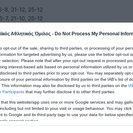
6-8, 21-12, 25-12
6-7, 21-10, 25-12
6-6, 21-9, 25-11
κός Αθλητικός Όμιλος -
Do Not Process My Personal Infor
ης Ελλάδας προήλθαν από 7 άσσους, 29 επιθέσεις,
to opt-out of the sale, sharing to third parties, or processing of your per
πάλων και της Αγγλίας προήλθαν από 2 άσσους, 1
formation for targeted advertising by us, please use the below opt-out s
17 λάθη αντιπάλων.
r selection. Please note that after your opt-out request is processed y
eing interest-based ads based on personal information utilized by us or
disclosed to third parties prior to your opt-out. You may separately opt-
25-12, 25-12, 25-11) σε 59′
losure of your personal information by third parties on the IAB’s list of
. This information may also be disclosed by us to third parties on the
IA
(Γρηγόρης Ρουσάκης):
Αραπάκης 4 (3 άσσοι, 1 μπ
Participants
that may further disclose it to other third parties.
(3/6 επ., 2 άσσοι, 2 μπλοκ), Κουβαράς 7 (6/14 επ.,
 that this website/app uses one or more Google services and may gath
 2 (2/9 επ., 29% υπ. – 14% άριστες), Μούχλιας 11 
including but not limited to your visit or usage behaviour. You may click 
 to Google and its third-party tags to use your data for below specifi
 άριστες), Μπόνιας 2 (1/3 επ., 1 άσσος) / Γκοτσί
ogle consent section.
στες), Γκρίλας (λ, 50% υπ. – 17% άριστες), Αρμάος