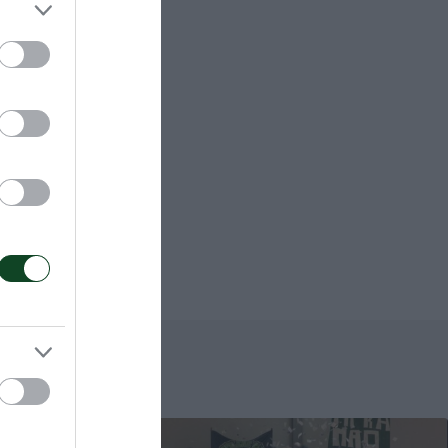
επ.),
), Πέρι 4
(2/8 επ., 43%
 μπλοκ),
8 επ., 38% υπ.