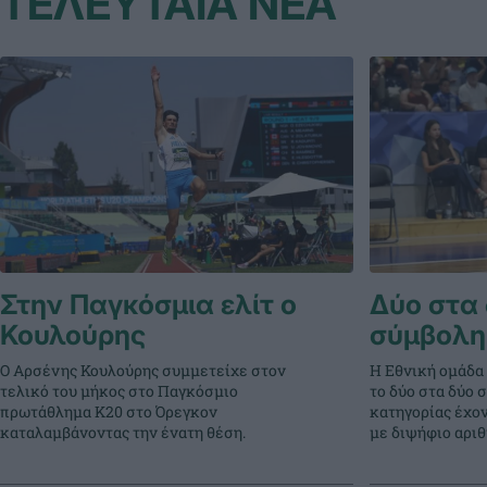
ΤΕΛΕΥΤΑΙΑ ΝΕΑ
Στην Παγκόσμια ελίτ ο
Δύο στα 
Κουλούρης
σύμβολη
Ο Αρσένης Κουλούρης συμμετείχε στον
Η Εθνική ομάδα
τελικό του μήκος στο Παγκόσμιο
το δύο στα δύο 
πρωτάθλημα Κ20 στο Όρεγκον
κατηγορίας έχο
καταλαμβάνοντας την ένατη θέση.
με διψήφιο αρι