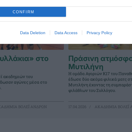
CONFIRM
Data Deletion
Data Access
Privacy Policy
φυλλάκια» στο
Πράσινη ατμόσφα
Μυτιλήνη
Η ομάδα Αγοριών Κ17 του Παναθ
εϊ ακαδημιών του
έδωσε δύο ακόμα φιλικά ματς σ
δωσαν αγώνες μέσα στο
Μυτιλήνη έχοντας τη συμπαράσ
.
φιλάθλων του Συλλόγου.
ΑΔΗΜΙΑ ΒΟΛΕΪ ΑΝΔΡΩΝ
17.04.2026
ΑΚΑΔΗΜΙΑ ΒΟΛΕΪ 