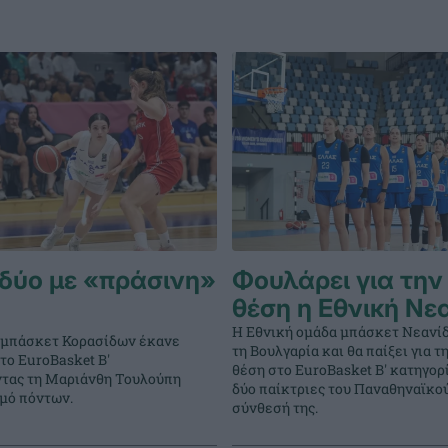
δύο με «πράσινη»
Φουλάρει για την
θέση η Εθνική Νε
Η Εθνική ομάδα μπάσκετ Νεανί
 μπάσκετ Κορασίδων έκανε
τη Βουλγαρία και θα παίξει για 
στο EuroBasket Β'
θέση στο EuroBasket Β' κατηγορ
ντας τη Μαριάνθη Τουλούπη
δύο παίκτριες του Παναθηναϊκο
θμό πόντων.
σύνθεσή της.