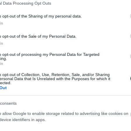
1 (1/2 επ.), Δέρβας 1 )1/2 επ.), Σεμερτζίδης 1 (1/1 
l Data Processing Opt Outs
ασκευόπουλος 1 (1/4 επ.).
o opt-out of the Sharing of my personal data.
In
Κιθ Τρέναμ):
Στάρλαντ 3 (1/8 επ., 1 άσσος, 1 μπλοκ
άσσος, 1 μπλοκ, 29% υπ. – 8% άριστες), Χάμπσιρ 2 
o opt-out of the Sale of my Personal Data.
τες), Κιτς 3 (2/9 επ., 1 μπλοκ), Πάβιτ 3 (2/7 επ., 1
In
κόβσκι (λ, 50% υπ. – 25% άριστες), Μάρτιν 1 (1/1
to opt-out of processing my Personal Data for Targeted
ing.
), Σάμπσον, Κοξ, Κάρστενς 2 (2/9 επ.).
In
o opt-out of Collection, Use, Retention, Sale, and/or Sharing
ersonal Data that Is Unrelated with the Purposes for which it
lected.
Out
consents
ΡΩΝ
o allow Google to enable storage related to advertising like cookies on
evice identifiers in apps.