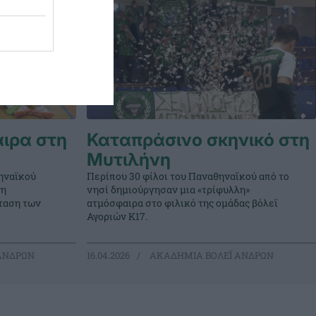
ιρα στη
Καταπράσινο σκηνικό στη
Μυτιλήνη
ηναϊκού
Περίπου 30 φίλοι του Παναθηναϊκού από το
τη
νησί δημιούργησαν μια «τρίφυλλη»
ταση των
ατμόσφαιρα στο φιλικό της ομάδας βόλεϊ
Αγοριών Κ17.
ΑΝΔΡΩΝ
16.04.2026
ΑΚΑΔΗΜΙΑ ΒΟΛΕΪ ΑΝΔΡΩΝ