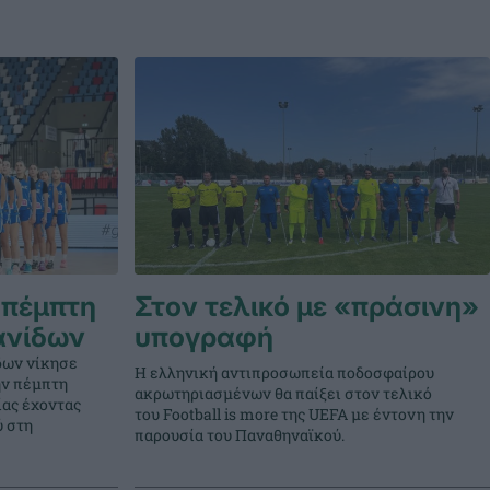
 πέμπτη
Στον τελικό με «πράσινη»
ανίδων
υπογραφή
δων νίκησε
Η ελληνική αντιπροσωπεία ποδοσφαίρου
την πέμπτη
ακρωτηριασμένων θα παίξει στον τελικό
ίας έχοντας
του Football is more της UEFA με έντονη την
ύ στη
παρουσία του Παναθηναϊκού.