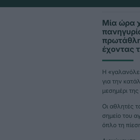
Μία ώρα χ
πανηγυρίσ
πρωτάθλη
έχοντας 
Η «γαλανόλευ
για την κατάλ
μεσημέρι της
Οι αθλητές τ
σημείο του α
όπλο τη πίεσ