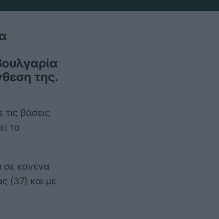
να
Βουλγαρία
θεση της.
 τις βάσεις
εί το
α σε κανένα
 (37) και με