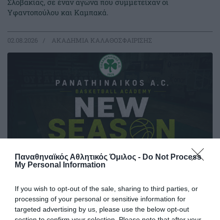
Σλοβακίας, σε έναν αγώνα που συμμετείχαν οι
Υφαντοπούλου και Καμπακά.
02.08.2026
ΑΚΑΔΗΜΙΑ ΚΑΛΑΘΟΣΦΑΙΡΙΣΗΣ
Παναθηναϊκός Αθλητικός Όμιλος -
Do Not Process
My Personal Information
If you wish to opt-out of the sale, sharing to third parties, or
Εγγραφές στην ακαδημία
processing of your personal or sensitive information for
μπάσκετ του Παναθηναϊκού 2026-
targeted advertising by us, please use the below opt-out
section to confirm your selection. Please note that after your