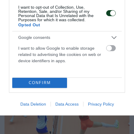
γυναικών
I want to opt-out of Collection, Use,
Η Εθνική ομάδα μπάσκετ Νέων γυναικών πανηγύρισε τη
Retention, Sale, and/or Sharing of my
Personal Data that Is Unrelated with the
δεύτερη νίκη στο ευρωπαϊκό πρωτάθλημα δεύτερης
Purposes for which it was collected.
κατηγορίας.
Opted Out
Google consents
05.07.2026
ΑΚΑΔΗΜΙΑ ΚΑΛΑΘΟΣΦΑΙΡΙΣΗΣ
I want to allow Google to enable storage
related to advertising like cookies on web or
device identifiers in apps.
ΤΕΛΕΥΤΑΙΑ ΝΕΑ
CONFIRM
Data Deletion
Data Access
Privacy Policy