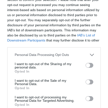
27
opt-out request is processed you may continue seeing
Η νέα αγωνιστική σεζόν πλησιάζει και η Ακαδημία του
interest-based ads based on personal information utilized by
Παναθηναϊκού στη Λεωφόρο ανοίγει τις πόρτες της για
us or personal information disclosed to third parties prior to
ακόμα μια επιτυχημένη μπασκετική χρονιά!
your opt-out. You may separately opt-out of the further
disclosure of your personal information by third parties on the
23.07.2026
ΑΚΑΔΗΜΙΑ ΚΑΛΑΘΟΣΦΑΙΡΙΣΗΣ
IAB’s list of downstream participants. This information may
also be disclosed by us to third parties on the
IAB’s List of
Downstream Participants
that may further disclose it to other
third parties.
Please note that this website/app uses one or more Google
Personal Data Processing Opt Outs
services and may gather and store information including but
not limited to your visit or usage behaviour. You may click to
I want to opt-out of the Sharing of my
personal data.
grant or deny consent to Google and its third-party tags to
Opted In
use your data for below specified purposes in below Google
consent section.
I want to opt-out of the Sale of my
Personal Data.
Opted In
I want to opt-out of processing my
Personal Data for Targeted Advertising.
Δύο στα δύο η Εθνική Νέων
Opted In