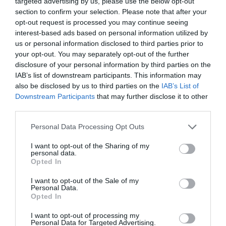
targeted advertising by us, please use the below opt-out
πλασαρίσματα
section to confirm your selection. Please note that after your
Οι Πάνος Τριανταφύλλου και Βασίλης Ντούνης
opt-out request is processed you may continue seeing
επέστρεψαν σε υψηλά πλασαρίσματα στο Παγκόσμιο
interest-based ads based on personal information utilized by
Πρωτάθλημα ξιφασκίας με αμαξίδιο που διεξάγεται στη
us or personal information disclosed to third parties prior to
Νότια Κορέα.
your opt-out. You may separately opt-out of the further
disclosure of your personal information by third parties on the
IAB’s list of downstream participants. This information may
02.09.2025
ΞΙΦΑΣΚΙΑ ΜΕ ΑΜΑΞΙΔΙΟ
also be disclosed by us to third parties on the
IAB’s List of
Downstream Participants
that may further disclose it to other
third parties.
Please note that this website/app uses one or more Google
Personal Data Processing Opt Outs
services and may gather and store information including but
not limited to your visit or usage behaviour. You may click to
I want to opt-out of the Sharing of my
personal data.
grant or deny consent to Google and its third-party tags to
Opted In
use your data for below specified purposes in below Google
consent section.
I want to opt-out of the Sale of my
Personal Data.
Opted In
I want to opt-out of processing my
Personal Data for Targeted Advertising.