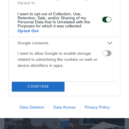
Opted In
Σαν σήμερα το 2021-«Χάλκινοι»
στο Παγκόσμιο
I want to opt-out of Collection, Use,
Retention, Sale, and/or Sharing of my
Τεράστια επιτυχία για το τμήμα ξιφασκίας με αμαξίδιο του
Personal Data that Is Unrelated with the
Purposes for which it was collected.
Παναθηναϊκού καθώς οι Τριανταφύλλου και Ντούνης
Opted Out
έκαναν γνωστό το όνομα του Συλλόγου παγκοσμίως.
Google consents
09.07.2025
ΞΙΦΑΣΚΙΑ ΜΕ ΑΜΑΞΙΔΙΟ
I want to allow Google to enable storage
related to advertising like cookies on web or
device identifiers in apps.
ΤΕΛΕΥΤΑΙΑ ΝΕΑ
CONFIRM
Data Deletion
Data Access
Privacy Policy