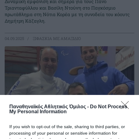
Δυναμική εμφάνιση και σήμερα για τους Πάνο
Τριανταφύλλου και Βασίλη Ντούνη στο Παγκόσμιο
πρωτάθλημα στη Νότια Κορέα με τη συνοδεία του κόουτς
Δημήτρη Κάζαγλη.
04.09.2025
ΞΙΦΑΣΚΙΑ ΜΕ ΑΜΑΞΙΔΙΟ
Παναθηναϊκός Αθλητικός Όμιλος -
Do Not Process
My Personal Information
If you wish to opt-out of the sale, sharing to third parties, or
Επιστροφή στα ψηλά παγκόσμια
processing of your personal or sensitive information for