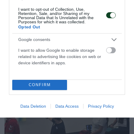
Συνέχισε με νίκη η Ουκρανία του
I want to opt-out of Collection, Use,
Retention, Sale, and/or Sharing of my
Γιάντσουκ
Personal Data that Is Unrelated with the
Purposes for which it was collected.
Η Ουκρανία νίκησε το Ιράν για το VNL, σε έναν αγώνα που
Opted Out
συμμετείχε ο Ντμίτρο Γιάντσουκ.
Google consents
15.07.2026
ΒΟΛΕΪ ΑΝΔΡΩΝ
I want to allow Google to enable storage
related to advertising like cookies on web or
device identifiers in apps.
ΤΕΛΕΥΤΑΙΑ ΝΕΑ
CONFIRM
Data Deletion
Data Access
Privacy Policy