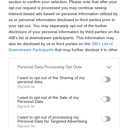
section to confirm your selection. Please note that after your
opt-out request is processed you may continue seeing
Με διψήφιο Γιάντσουκ η
interest-based ads based on personal information utilized by
Ουκρανία
us or personal information disclosed to third parties prior to
Η Ουκρανία ηττήθηκε 3-1 από τη Σερβία για το VNL, σε ένα
your opt-out. You may separately opt-out of the further
ματς που ο Ντμίτρο Γιάντσουκ είχε 10 πόντους.
disclosure of your personal information by third parties on the
IAB’s list of downstream participants. This information may
also be disclosed by us to third parties on the
IAB’s List of
17.07.2026
ΒΟΛΕΪ ΑΝΔΡΩΝ
Downstream Participants
that may further disclose it to other
third parties.
Please note that this website/app uses one or more Google
Personal Data Processing Opt Outs
services and may gather and store information including but
not limited to your visit or usage behaviour. You may click to
I want to opt-out of the Sharing of my
personal data.
grant or deny consent to Google and its third-party tags to
Opted In
use your data for below specified purposes in below Google
consent section.
I want to opt-out of the Sale of my
Personal Data.
Opted In
I want to opt-out of processing my
Personal Data for Targeted Advertising.
Opted In