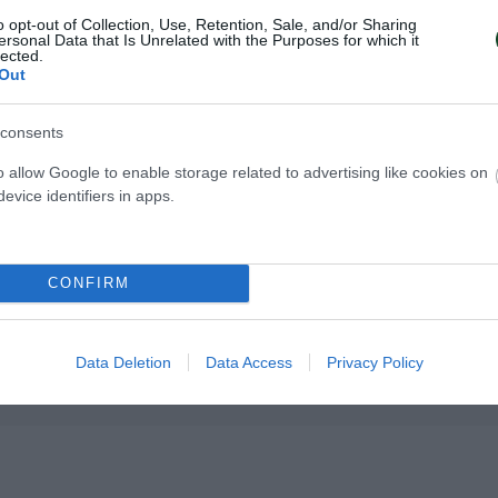
o opt-out of Collection, Use, Retention, Sale, and/or Sharing
ersonal Data that Is Unrelated with the Purposes for which it
lected.
Out
consents
o allow Google to enable storage related to advertising like cookies on
evice identifiers in apps.
ετικό Γιάντσουκ η
Με διψήφιο Γιάντ
α
Ουκρανία
σε τη Γερμανία για το VNL,
Η Ουκρανία ηττήθηκε 3-1 από τη 
CONFIRM
 ο Ντμίτρο Γιάντσουκ
το VNL, σε ένα ματς που ο Ντμίτ
ικά.
Γιάντσουκ είχε 10 πόντους.
Data Deletion
Data Access
Privacy Policy
ΛΕΪ ΑΝΔΡΩΝ
17.07.2026
ΒΟΛΕΪ ΑΝΔΡΩΝ