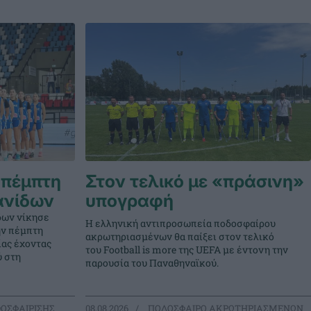
 πέμπτη
Στον τελικό με «πράσινη»
ανίδων
υπογραφή
δων νίκησε
Η ελληνική αντιπροσωπεία ποδοσφαίρου
την πέμπτη
ακρωτηριασμένων θα παίξει στον τελικό
ίας έχοντας
του Football is more της UEFA με έντονη την
ύ στη
παρουσία του Παναθηναϊκού.
ΟΣΦΑΙΡΙΣΗΣ
08.08.2026
ΠΟΔΟΣΦΑΙΡΟ ΑΚΡΩΤΗΡΙΑΣΜΕΝΩΝ