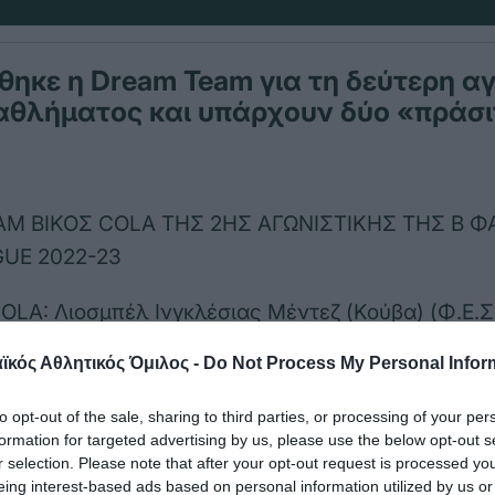
ηκε η Dream Team για τη δεύτερη α
αθλήματος και υπάρχουν δύο «πράσι
AM ΒΙΚΟΣ COLA ΤΗΣ 2ΗΣ ΑΓΩΝΙΣΤΙΚΗΣ ΤΗΣ Β 
UE 2022-23
LA: Λιοσμπέλ Ινγκλέσιας Μέντεζ (Κούβα) (Φ.Ε.Σ
κός Αθλητικός Όμιλος -
Do Not Process My Personal Infor
ιοσμπέλ Ινγκλέσιας Μέντεζ (Κούβα) (Φ.Ε.Σ.Αριστ
to opt-out of the sale, sharing to third parties, or processing of your per
formation for targeted advertising by us, please use the below opt-out s
r selection. Please note that after your opt-out request is processed y
ϊκόν Μορέιρα (Βραζιλία) (Α.Ο.Π. Κηφισιάς), Γκου
eing interest-based ads based on personal information utilized by us or