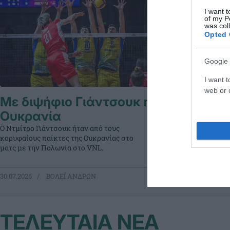
I want t
of my P
was col
Opted 
Google 
I want t
web or d
Με διψήφιο Γιάντσουκ η
Με εξαιρ
Ουκρανία
Ουκρανί
Ο Ντμίτρο Γιάντσουκ ήταν από τους
Η Ουκρανία νίκη
κορυφαίους παίκτες της Ουκρανίας στο
σε ένα ματς που
ματς με την Πολωνία στο VNL.
βοήθησε σημαντ
30.07.2026
ΒΟΛΕΪ ΑΝΔΡΩΝ
19.07.2026
ΒΟ
ΤΕΛΕΥΤΑΙΑ ΝΕΑ