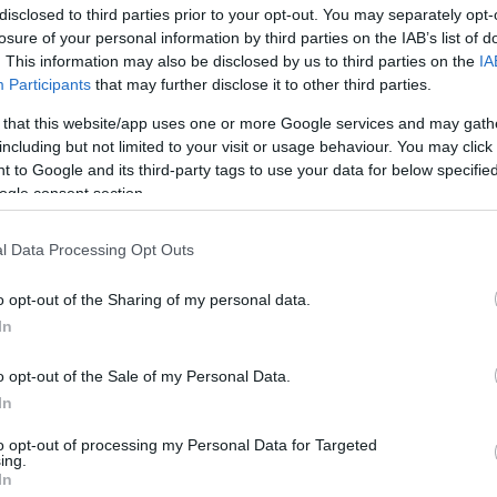
disclosed to third parties prior to your opt-out. You may separately opt-
βα) (Α.Ο.Ν.Σ.Μίλων)
losure of your personal information by third parties on the IAB’s list of
. This information may also be disclosed by us to third parties on the
IA
ήτρης Τζιάβρας (Ολυμπιακός Σ.Φ.Π.)
Participants
that may further disclose it to other third parties.
 that this website/app uses one or more Google services and may gath
ρέας Φράγκος (Παναθηναϊκός Α.Ο.), Σαλβαντόρ Ι
including but not limited to your visit or usage behaviour. You may click 
νία) (Ολυμπιακός Σ.Φ.Π.)
 to Google and its third-party tags to use your data for below specifi
ogle consent section.
Αξέλ Γιάκομπσεν (Παναθηναϊκός Α.Ο.)
l Data Processing Opt Outs
o opt-out of the Sharing of my personal data.
In
o opt-out of the Sale of my Personal Data.
In
to opt-out of processing my Personal Data for Targeted
ing.
In