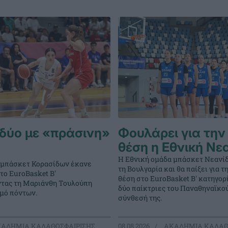
δύο με «πράσινη»
Φουλάρει για την
θέση η Εθνική Νε
Η Εθνική ομάδα μπάσκετ Νεανί
 μπάσκετ Κορασίδων έκανε
τη Βουλγαρία και θα παίξει για 
στο EuroBasket Β'
θέση στο EuroBasket Β' κατηγορ
ντας τη Μαριάνθη Τουλούπη
δύο παίκτριες του Παναθηναϊκο
θμό πόντων.
σύνθεσή της.
ΑΔΗΜΙΑ ΚΑΛΑΘΟΣΦΑΙΡΙΣΗΣ
08.08.2026
ΑΚΑΔΗΜΙΑ ΚΑΛΑΘ