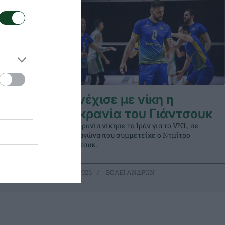
σουκ η
Συνέχισε με νίκη η
Ουκρανία του Γιάντσουκ
Σερβία για
Η Ουκρανία νίκησε το Ιράν για το VNL, σε
ρο
έναν αγώνα που συμμετείχε ο Ντμίτρο
Γιάντσουκ.
15.07.2026
ΒΟΛΕΪ ΑΝΔΡΩΝ