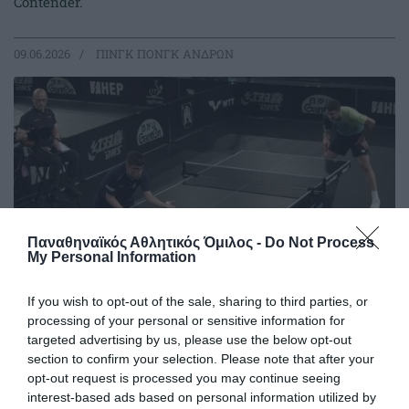
Contender.
09.06.2026
ΠΙΝΓΚ ΠΟΝΓΚ ΑΝΔΡΩΝ
Παναθηναϊκός Αθλητικός Όμιλος -
Do Not Process
My Personal Information
If you wish to opt-out of the sale, sharing to third parties, or
processing of your personal or sensitive information for
Θετικό ξεκίνημα για τον Γκιώνη
targeted advertising by us, please use the below opt-out
στην Κροατία
section to confirm your selection. Please note that after your
opt-out request is processed you may continue seeing
Ο Παναγιώτης Γκιώνης προκρίθηκε στον δεύτερο
interest-based ads based on personal information utilized by
προκριματικό γύρο του World Table Tennis Contender του