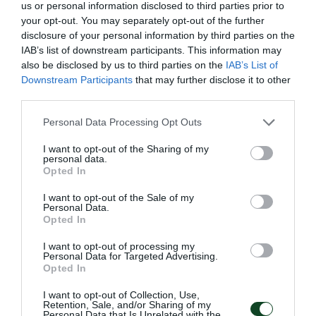
us or personal information disclosed to third parties prior to
Ζάγκρεμπ.
your opt-out. You may separately opt-out of the further
disclosure of your personal information by third parties on the
IAB’s list of downstream participants. This information may
09.06.2026
ΠΙΝΓΚ ΠΟΝΓΚ ΑΝΔΡΩΝ
also be disclosed by us to third parties on the
IAB’s List of
Downstream Participants
that may further disclose it to other
third parties.
Please note that this website/app uses one or more Google
Personal Data Processing Opt Outs
services and may gather and store information including but
not limited to your visit or usage behaviour. You may click to
I want to opt-out of the Sharing of my
personal data.
grant or deny consent to Google and its third-party tags to
Opted In
use your data for below specified purposes in below Google
consent section.
I want to opt-out of the Sale of my
Personal Data.
Opted In
I want to opt-out of processing my
Personal Data for Targeted Advertising.
Με Μάκρα και τη νέα χρονιά!
Opted In
Ο Παναθηναϊκός Αθλητικός Όμιλος ανακοινώνει την
I want to opt-out of Collection, Use,
έναρξη της συνεργασίας του με τον προπονητή της
Retention, Sale, and/or Sharing of my
Personal Data that Is Unrelated with the