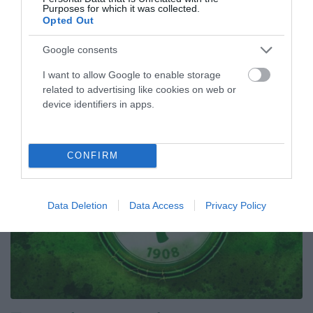
ανδρικής ομάδας πινγκ πονγκ Λευτέρη Μάκρα.
Purposes for which it was collected.
Opted Out
29.05.2026
ΠΙΝΓΚ ΠΟΝΓΚ ΑΝΔΡΩΝ
Google consents
I want to allow Google to enable storage
related to advertising like cookies on web or
ΤΕΛΕΥΤΑΙΑ ΝΕΑ
device identifiers in apps.
CONFIRM
Data Deletion
Data Access
Privacy Policy