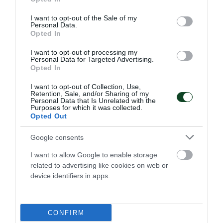
use your data for below specified purposes in below Google
consent section.
I want to opt-out of the Sale of my
Personal Data.
Opted In
I want to opt-out of processing my
Personal Data for Targeted Advertising.
Opted In
I want to opt-out of Collection, Use,
Retention, Sale, and/or Sharing of my
Personal Data that Is Unrelated with the
Purposes for which it was collected.
Opted Out
Πρωταθλητής ο Παναθηναϊκός
Google consents
στο πινγκ πονγκ γυναικών
I want to allow Google to enable storage
Η γυναικεία ομάδα πινγκ πονγκ του Παναθηναϊκού
related to advertising like cookies on web or
κατέκτησε το Πρωτάθλημα Ελλάδας εξασφαλίζοντας τον
device identifiers in apps.
τίτλο από την πρώτη αγωνιστική των πλέι οφ.
21.05.2026
ΠΙΝΓΚ ΠΟΝΓΚ ΓΥΝΑΙΚΩΝ
CONFIRM