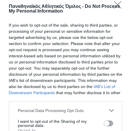
Παναθηναϊκός Αθλητικός Όμιλος -
Do Not Process
My Personal Information
If you wish to opt-out of the sale, sharing to third parties, or
processing of your personal or sensitive information for
targeted advertising by us, please use the below opt-out
section to confirm your selection. Please note that after your
opt-out request is processed you may continue seeing
interest-based ads based on personal information utilized by
us or personal information disclosed to third parties prior to
your opt-out. You may separately opt-out of the further
Το σήκωσε στο ΣΕΦ!
disclosure of your personal information by third parties on the
IAB’s list of downstream participants. This information may
Σήμερα στέφθηκε και τυπικά πρωταθλητής ο
also be disclosed by us to third parties on the
IAB’s List of
Παναθηναϊκός στο πρωτάθλημα πινγκ πονγκ γυναικών στο
Downstream Participants
that may further disclose it to other
ΣΕΦ έπειτα από 52 χρόνια. Στη δεύτερη θέση τερμάτισαν οι
third parties.
άνδρες.
Please note that this website/app uses one or more Google
Personal Data Processing Opt Outs
services and may gather and store information including but
22.05.2026
ΠΙΝΓΚ ΠΟΝΓΚ ΓΥΝΑΙΚΩΝ
not limited to your visit or usage behaviour. You may click to
I want to opt-out of the Sharing of my
personal data.
grant or deny consent to Google and its third-party tags to
Opted In