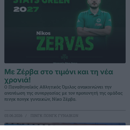
Με Ζέρβα στο τιμόνι και τη νέα
χρονιά!
Ο Παναθηναϊκός Αθλητικός Όμιλος ανακοινώνει την
ανανέωση της συνεργασίας με τον προπονητή της ομάδας
πινγκ πονγκ γυναικών, Νίκο Ζέρβα.
03.06.2026
ΠΙΝΓΚ ΠΟΝΓΚ ΓΥΝΑΙΚΩΝ