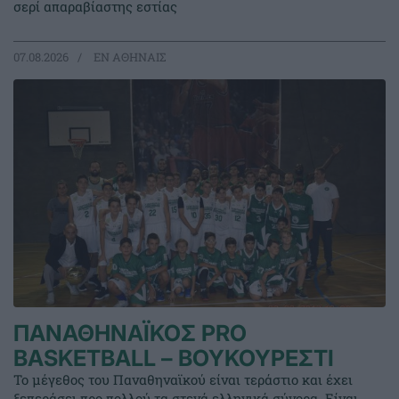
σερί απαραβίαστης εστίας
07.08.2026
EΝ ΑΘΗΝΑΙΣ
ΠΑΝΑΘΗΝΑΪΚΟΣ PRO
BASKETBALL – ΒΟΥΚΟΥΡΕΣΤΙ
Το μέγεθος του Παναθηναϊκού είναι τεράστιο και έχει
ξεπεράσει προ πολλού τα στενά ελληνικά σύνορα. Είναι