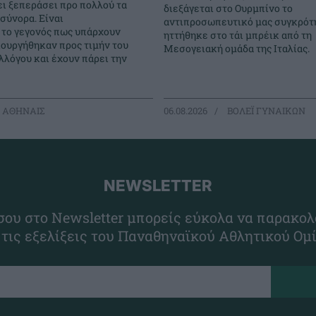
ει ξεπεράσει προ πολλού τα
διεξάγεται στο Ουρμπίνο το
σύνορα. Είναι
αντιπροσωπευτικό μας συγκρότ
 το γεγονός πως υπάρχουν
ηττήθηκε στο τάι μπρέικ από τη
ιουργήθηκαν προς τιμήν του
Μεσογειακή ομάδα της Ιταλίας.
λόγου και έχουν πάρει την
 ΑΘΗΝΑΙΣ
06.08.2026
ΒΟΛΕΪ ΓΥΝΑΙΚΩΝ
NEWSLETTER
ου στο Newsletter μπορείς εύκολα να παρακολ
 τις εξελίξεις του Παναθηναϊκού Αθλητικού Ομ