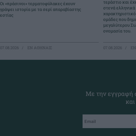
τεράστιο και έχ
Οι «πράσινοι» τερματοφύλακες έχουν
στενά ελληνικά 
γράψει ιστορία με τα σερί απαραβίαστης
χαρακτηριστικό
εστίας
ομάδες που δημ
μεγαλύτερου Συλ
ονομασία του.
07.08.2026
EΝ ΑΘΗΝΑΙΣ
07.08.2026
EΝ
Με την εγγραφή σ
και