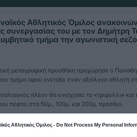
ναϊκός Αθλητικός Όμιλος ανακοινών
ς συνεργασίας του με τον Δημήτρη 
λυμβητικό τμήμα την αγωνιστική σεζ
τική μεταγραφική προσθήκη προχώρησε ο Παναθην
του τμήμα αφού ενέταξε έναν αξιόλογο αθλητή στι
σαλιαγκός πλέον θα ενισχύσει το «τριφύλλι» και 
ου πέφτει στα 50μ., 100μ. και 200μ. πρόσθιο.
α έναν αθλητή που ήταν στο ΑΣΚ Ντέρη από τις π
κός Αθλητικός Όμιλος -
Do Not Process My Personal Infor
αι ξεχωρίζει η πρόσφατη παρουσία του στο Πανε