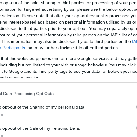
φήβων που έγινε στη Ρώμη το 2021. Επιπλέον είχ
to opt-out of the sale, sharing to third parties, or processing of your per
ην πρόσφατη Γυμνασιάδα.
formation for targeted advertising by us, please use the below opt-out s
r selection. Please note that after your opt-out request is processed y
eing interest-based ads based on personal information utilized by us or
ου στο
www.pao1908.com
ο Τσαλιαγκός ανέφερε «
disclosed to third parties prior to your opt-out. You may separately opt-
ου βρίσκομαι πλέον στην οικογένεια του Παναθην
losure of your personal information by third parties on the IAB’s list of
. This information may also be disclosed by us to third parties on the
IA
πό την πλευρά μου.
Participants
that may further disclose it to other third parties.
ός είναι ένας εμβληματικός Σύλλογος στην κολύ
 that this website/app uses one or more Google services and may gath
including but not limited to your visit or usage behaviour. You may click 
ι μεγάλη η τιμή μου θα είμαι μέλος της ομάδας κα
 to Google and its third-party tags to use your data for below specifi
ερο δυνατό».
ogle consent section.
l Data Processing Opt Outs
o opt-out of the Sharing of my personal data.
In
o opt-out of the Sale of my Personal Data.
In