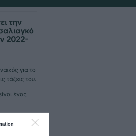
ει την
Τσαλιαγκό
όν 2022-
αϊκός για το
ς τάξεις του.
είναι ένας
ροαγωνιστικές
mation
υρωπαϊκό