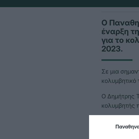
Ο Παναθη
έναρξη τη
για το κο
2023.
Σε μια σημαν
κολυμβητικό 
Ο Δημήτρης Τ
κολυμβητής π
Πρόκειται γι
Παναθηναϊ
κατηγορίες κ