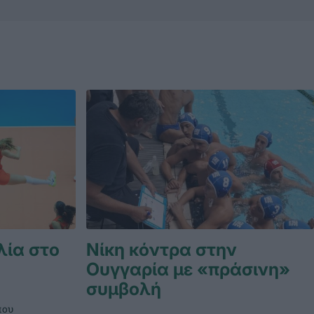
λία στο
Νίκη κόντρα στην
Ουγγαρία με «πράσινη»
συμβολή
που