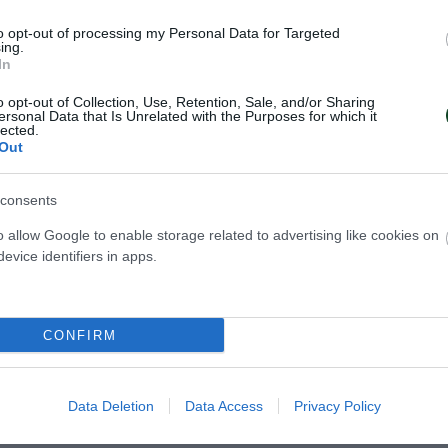
to opt-out of processing my Personal Data for Targeted
ing.
In
o opt-out of Collection, Use, Retention, Sale, and/or Sharing
ersonal Data that Is Unrelated with the Purposes for which it
lected.
Out
consents
o allow Google to enable storage related to advertising like cookies on
μετάλλιο για την
Ακάθεκτη η
evice identifiers in apps.
υνάκη στο Sette
Ντουντουνάκη στ
Η Άννα Ντουντουνάκη προκρίθη
ία για την Άννα
CONFIRM
ακόμη τελικό στο μίτινγκ Sette Co
που κατέκτησε το χάλκινο
Ρώμης.
0 μέτρα πεταλούδα στο
i.
Data Deletion
Data Access
Privacy Policy
ΛΥΜΒΗΣΗ
27.06.2026
ΚΟΛΥΜΒΗΣΗ