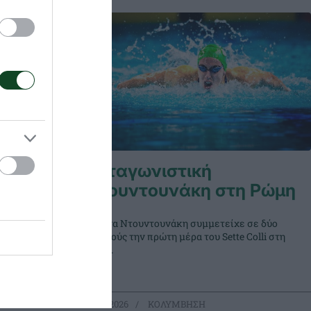
Ανταγωνιστική
η Ρώμη
Ντουντουνάκη στη Ρώμη
κε σε έναν
Η Άννα Ντουντουνάκη συμμετείχε σε δύο
lli της
τελικούς την πρώτη μέρα του Sette Colli στη
Ρώμη.
26.06.2026
ΚΟΛΥΜΒΗΣΗ