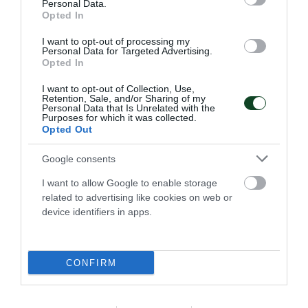
Personal Data.
Opted In
I want to opt-out of processing my
Personal Data for Targeted Advertising.
Opted In
Πρώτο το τριφύλλι και στα
I want to opt-out of Collection, Use,
Βαλκάνια με Αγγελοκωστόπουλο
Retention, Sale, and/or Sharing of my
Personal Data that Is Unrelated with the
Στο Βέλινγκραντ, ανάμεσα στις φημισμένες ιαματικές
Purposes for which it was collected.
πηγές και τον μαγευτικό συνδυασμό βουνών και δασών, ο
Opted Out
Δημήτρης Αγγελοκωστόπουλος ύψωσε την πράσινη σημαία
στην κορυφή.
Google consents
I want to allow Google to enable storage
21.06.2026
ΠΟΔΗΛΑΣΙΑ
related to advertising like cookies on web or
device identifiers in apps.
ΤΕΛΕΥΤΑΙΑ ΝΕΑ
CONFIRM