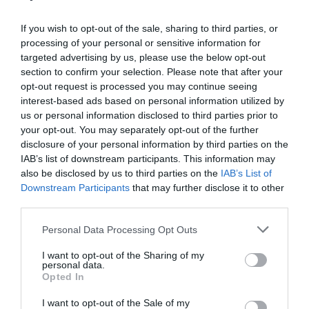
If you wish to opt-out of the sale, sharing to third parties, or
processing of your personal or sensitive information for
targeted advertising by us, please use the below opt-out
Στο βάθρο του Πανελληνίου
section to confirm your selection. Please note that after your
πρωταθλήματος ο Καφρίτσας
opt-out request is processed you may continue seeing
interest-based ads based on personal information utilized by
Μεγάλη επιτυχία για το τριφύλλι στην Πύλη Τρικάλων,
us or personal information disclosed to third parties prior to
όπου πραγματοποιήθηκε με απόλυτη επιτυχία ο
your opt-out. You may separately opt-out of the further
απαιτητικός αγώνας της Ατομικής Χρονομέτρησης.
disclosure of your personal information by third parties on the
IAB’s list of downstream participants. This information may
26.06.2026
ΠΟΔΗΛΑΣΙΑ
also be disclosed by us to third parties on the
IAB’s List of
Downstream Participants
that may further disclose it to other
third parties.
Please note that this website/app uses one or more Google
Personal Data Processing Opt Outs
services and may gather and store information including but
not limited to your visit or usage behaviour. You may click to
I want to opt-out of the Sharing of my
personal data.
grant or deny consent to Google and its third-party tags to
Opted In
use your data for below specified purposes in below Google
consent section.
I want to opt-out of the Sale of my