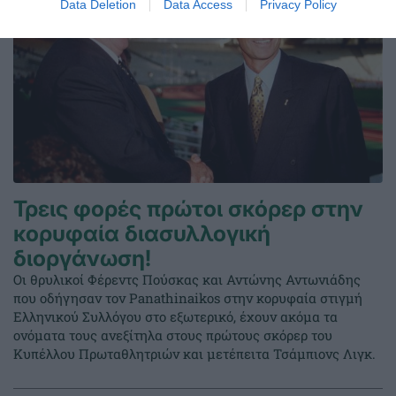
Data Deletion
Data Access
Privacy Policy
Τρεις φορές πρώτοι σκόρερ στην
κορυφαία διασυλλογική
διοργάνωση!
Οι θρυλικοί Φέρεντς Πούσκας και Αντώνης Αντωνιάδης
που οδήγησαν τον Panathinaikos στην κορυφαία στιγμή
Ελληνικού Συλλόγου στο εξωτερικό, έχουν ακόμα τα
ονόματα τους ανεξίτηλα στους πρώτους σκόρερ του
Κυπέλλου Πρωταθλητριών και μετέπειτα Τσάμπιονς Λιγκ.