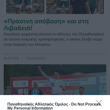
«Πράσινη απόβαση» και στη
Λιβαδειά!
Σπουδαία εμφάνιση έκαναν οι αθλητές του Παναθηναϊκού
σε αγώνα ατομικής χρονομέτρησης, ο οποίος έλαβε χώρα
στην περιοχή του Αλιάρτου.
04.07.2026
ΠΟΔΗΛΑΣΙΑ
Παναθηναϊκός Αθλητικός Όμιλος -
Do Not Process
My Personal Information