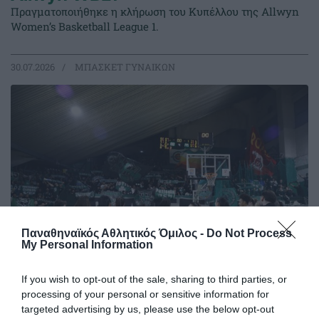
Πραγματοποιήθηκε η κλήρωση του Κυπέλλου της Allwyn
Women’s Basketball League 1.
30.07.2026
ΜΠΑΣΚΕΤ ΓΥΝΑΙΚΩΝ
Παναθηναϊκός Αθλητικός Όμιλος -
Do Not Process
My Personal Information
If you wish to opt-out of the sale, sharing to third parties, or
Η κλήρωση της Allwyn Women’s
processing of your personal or sensitive information for
Basketball League 1
targeted advertising by us, please use the below opt-out