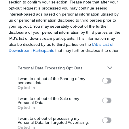
Πραγματοποιήθηκε η κλήρωση της Allwyn Women’s
section to confirm your selection. Please note that after your
Basketball League 1 για τη σεζόν 2026-2027.
opt-out request is processed you may continue seeing
interest-based ads based on personal information utilized by
us or personal information disclosed to third parties prior to
23.07.2026
ΜΠΑΣΚΕΤ ΓΥΝΑΙΚΩΝ
your opt-out. You may separately opt-out of the further
disclosure of your personal information by third parties on the
IAB’s list of downstream participants. This information may
also be disclosed by us to third parties on the
IAB’s List of
Downstream Participants
that may further disclose it to other
third parties.
Please note that this website/app uses one or more Google
Personal Data Processing Opt Outs
services and may gather and store information including but
not limited to your visit or usage behaviour. You may click to
I want to opt-out of the Sharing of my
personal data.
grant or deny consent to Google and its third-party tags to
Opted In
use your data for below specified purposes in below Google
consent section.
I want to opt-out of the Sale of my
Personal Data.
Opted In
Η κλήρωση της EuroLeague
I want to opt-out of processing my
Women
Personal Data for Targeted Advertising.
Opted In