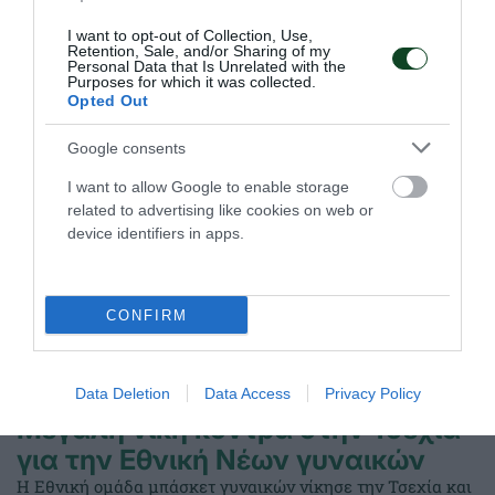
Ο Παναθηναϊκός έμαθε το μονοπάτι του για την πρόκριση
στους ομίλους της EuroLeague.
I want to opt-out of Collection, Use,
Retention, Sale, and/or Sharing of my
Personal Data that Is Unrelated with the
Purposes for which it was collected.
16.07.2026
ΜΠΑΣΚΕΤ ΓΥΝΑΙΚΩΝ
Opted Out
Google consents
I want to allow Google to enable storage
related to advertising like cookies on web or
device identifiers in apps.
CONFIRM
Data Deletion
Data Access
Privacy Policy
Μεγάλη νίκη κόντρα στην Τσεχία
για την Εθνική Νέων γυναικών
Η Εθνική ομάδα μπάσκετ γυναικών νίκησε την Τσεχία και