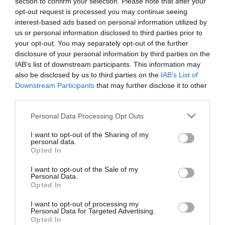
section to confirm your selection. Please note that after your
Σημαντικές διακρίσεις στους
opt-out request is processed you may continue seeing
αγώνες του Διρού
interest-based ads based on personal information utilized by
us or personal information disclosed to third parties prior to
Με εξαιρετικές εμφανίσεις και σημαντικές θέσεις στο
your opt-out. You may separately opt-out of the further
βάθρο, οι αθλητές και οι αθλήτριες του Παναθηναϊκού
disclosure of your personal information by third parties on the
ξεχώρισαν στους αγώνες του Σκοπευτικού Ομίλου Ταίναρο
IAB’s list of downstream participants. This information may
στο Διρό.
also be disclosed by us to third parties on the
IAB’s List of
Downstream Participants
that may further disclose it to other
27.06.2026
ΣΚΟΠΟΒΟΛΗ
third parties.
Please note that this website/app uses one or more Google
Personal Data Processing Opt Outs
services and may gather and store information including but
not limited to your visit or usage behaviour. You may click to
I want to opt-out of the Sharing of my
personal data.
grant or deny consent to Google and its third-party tags to
Opted In
use your data for below specified purposes in below Google
consent section.
I want to opt-out of the Sale of my
Personal Data.
Opted In
I want to opt-out of processing my
Personal Data for Targeted Advertising.
Opted In