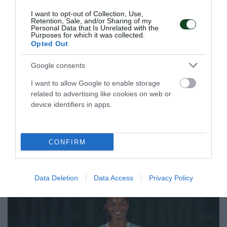
I want to opt-out of Collection, Use,
Retention, Sale, and/or Sharing of my
Σαρωτική εμφάνιση και
Personal Data that Is Unrelated with the
Purposes for which it was collected.
«πράσινη» κυριαρχία του
Opted Out
Παναθηναϊκού στο Βύρωνα!
Ένα ονειρικό αγωνιστικό διήμερο ολοκληρώθηκε για το
Google consents
σκοπευτικό τμήμα του Παναθηναϊκού στο Εθνικό
I want to allow Google to enable storage
Σκοπευτήριο Βύρωνα.
related to advertising like cookies on web or
device identifiers in apps.
14.06.2026
ΣΚΟΠΟΒΟΛΗ
CONFIRM
ΤΕΛΕΥΤΑΙΑ ΝΕΑ
Data Deletion
Data Access
Privacy Policy